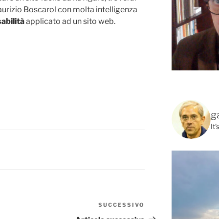
urizio Boscarol con molta intelligenza
abilità
applicato ad un sito web.
g
It
SUCCESSIVO
Articolo
successivo