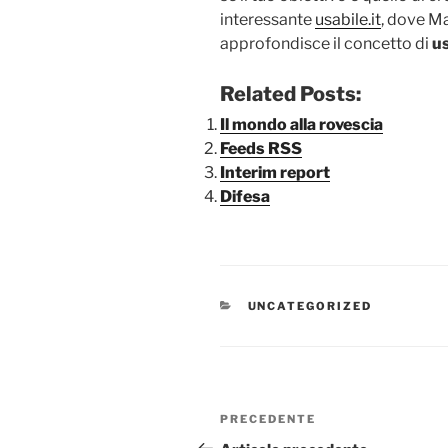
interessante
usabile.it
, dove Ma
approfondisce il concetto di
us
Related Posts:
Il mondo alla rovescia
Feeds RSS
Interim report
Difesa
CATEGORIE
UNCATEGORIZED
Navigazione
Articolo
PRECEDENTE
articoli
precedente: