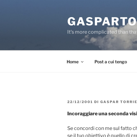
Salta
al
GASPARTO
contenuto
It's more complicated than tha
Home
Post a cui tengo
PUBBLICATO
22/12/2001
DI
GASPAR TORRI
IL
Incoraggiare una seconda vis
Se concordi con me sul fatto 
se il tuo obiettivo è quello di c