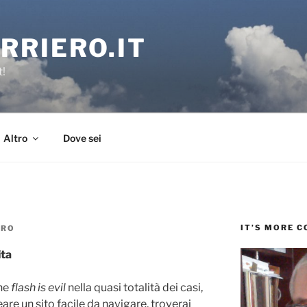
RRIERO.IT
t!
Altro
Dove sei
IT’S MORE 
ERO
ita
che
flash is evil
nella quasi totalità dei casi,
reare un sito facile da navigare, troverai