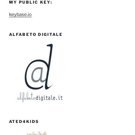
MY PUBLIC KEY:
keybase.io
ALFABETO DIGITALE
ATED4KIDS