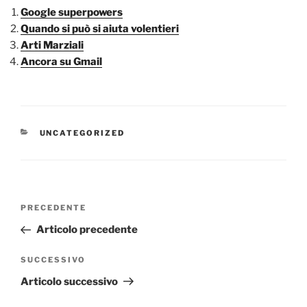
Google superpowers
Quando si può si aiuta volentieri
Arti Marziali
Ancora su Gmail
CATEGORIE
UNCATEGORIZED
Navigazione
Articolo
PRECEDENTE
articoli
precedente:
Articolo precedente
Articolo
SUCCESSIVO
successivo
Articolo successivo