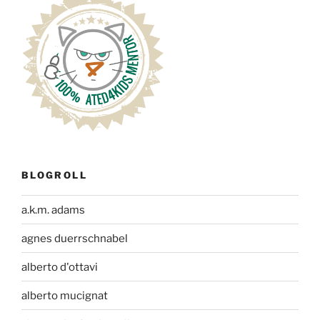
BLOGROLL
a.k.m. adams
agnes duerrschnabel
alberto d'ottavi
alberto mucignat