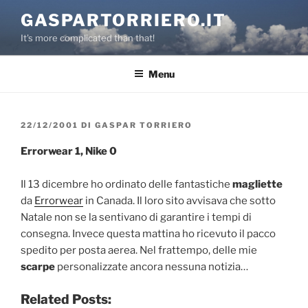
Salta
GASPARTORRIERO.IT
al
It's more complicated than that!
contenuto
Menu
PUBBLICATO
22/12/2001
DI
GASPAR TORRIERO
IL
Errorwear 1, Nike 0
Il 13 dicembre ho ordinato delle fantastiche
magliette
da
Errorwear
in Canada. Il loro sito avvisava che sotto
Natale non se la sentivano di garantire i tempi di
consegna. Invece questa mattina ho ricevuto il pacco
spedito per posta aerea. Nel frattempo, delle mie
scarpe
personalizzate ancora nessuna notizia…
Related Posts: