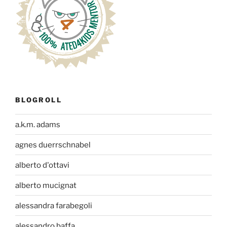
BLOGROLL
a.k.m. adams
agnes duerrschnabel
alberto d'ottavi
alberto mucignat
alessandra farabegoli
alessandro baffa