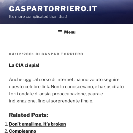
Salta
GASPARTORRIERO.IT
al
It's more complicated than that!
contenuto
Menu
PUBBLICATO
04/12/2001
DI
GASPAR TORRIERO
IL
La CIA ci spia!
Anche oggi, al corso di Internet, hanno voluto seguire
questo celebre link. Non lo conoscevano, e ha suscitato
forti ondate di ansia, preoccupazione, paura e
indignazione, fino al sorprendente finale.
Related Posts:
Don’t email me, it’s broken
Compleanno