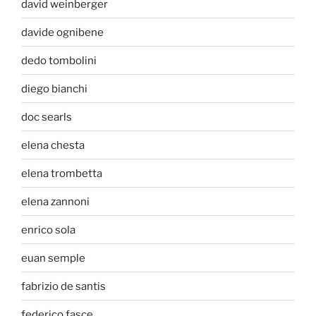
david weinberger
davide ognibene
dedo tombolini
diego bianchi
doc searls
elena chesta
elena trombetta
elena zannoni
enrico sola
euan semple
fabrizio de santis
federico fasce