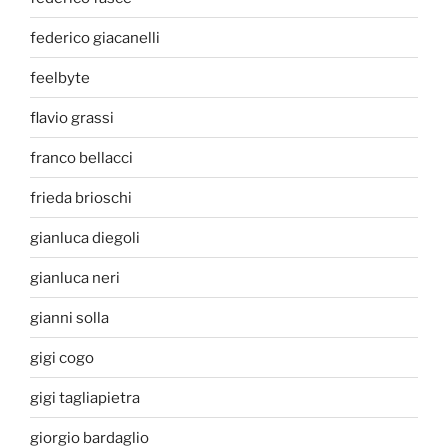
federico giacanelli
feelbyte
flavio grassi
franco bellacci
frieda brioschi
gianluca diegoli
gianluca neri
gianni solla
gigi cogo
gigi tagliapietra
giorgio bardaglio