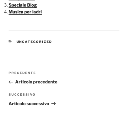
Speciale Blog
Musica per ladri
CATEGORIE
UNCATEGORIZED
Navigazione
Articolo
PRECEDENTE
articoli
precedente:
Articolo precedente
Articolo
SUCCESSIVO
successivo
Articolo successivo