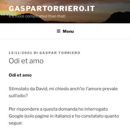
Salta
GASPARTORRIERO.IT
al
It's more complicated than that!
contenuto
Menu
PUBBLICATO
13/11/2001
DI
GASPAR TORRIERO
IL
Odi et amo
Odi et amo
Stimolato da David, mi chiedo anch’io: l’amore prevale
sull’odio?
Per rispondere a questa domanda ho interrogato
Google (solo pagine in italiano) e ho constatato quanto
segue: