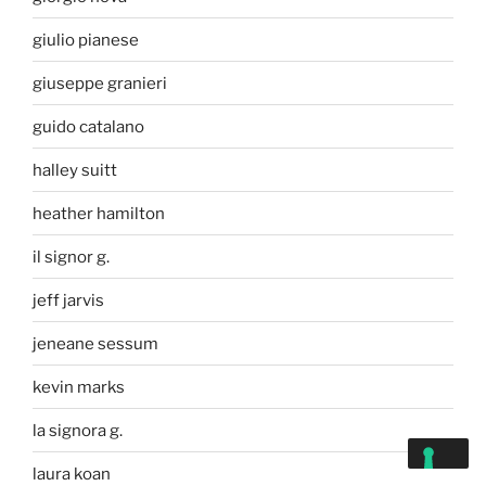
giulio pianese
giuseppe granieri
guido catalano
halley suitt
heather hamilton
il signor g.
jeff jarvis
jeneane sessum
kevin marks
la signora g.
laura koan