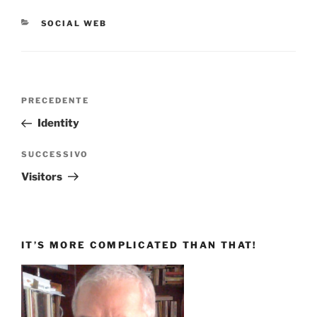
CATEGORIE
SOCIAL WEB
Navigazione
Articolo
PRECEDENTE
articoli
precedente:
Identity
Articolo
SUCCESSIVO
successivo
Visitors
IT’S MORE COMPLICATED THAN THAT!