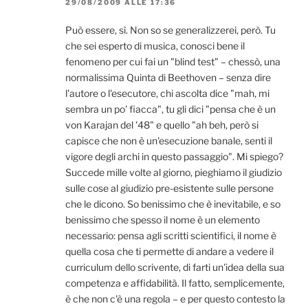
29/08/2009 ALLE 17:36
Può essere, sì. Non so se generalizzerei, però. Tu
che sei esperto di musica, conosci bene il
fenomeno per cui fai un "blind test" – chessò, una
normalissima Quinta di Beethoven – senza dire
l'autore o l'esecutore, chi ascolta dice "mah, mi
sembra un po' fiacca", tu gli dici "pensa che è un
von Karajan del '48" e quello "ah beh, però si
capisce che non è un'esecuzione banale, senti il
vigore degli archi in questo passaggio". Mi spiego?
Succede mille volte al giorno, pieghiamo il giudizio
sulle cose al giudizio pre-esistente sulle persone
che le dicono. So benissimo che è inevitabile, e so
benissimo che spesso il nome è un elemento
necessario: pensa agli scritti scientifici, il nome è
quella cosa che ti permette di andare a vedere il
curriculum dello scrivente, di farti un'idea della sua
competenza e affidabilità. Il fatto, semplicemente,
è che non c'è una regola – e per questo contesto la