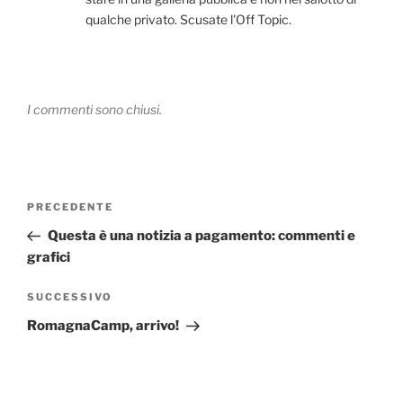
qualche privato. Scusate l'Off Topic.
I commenti sono chiusi.
Navigazione
Articolo
PRECEDENTE
articoli
precedente:
Questa è una notizia a pagamento: commenti e
grafici
Articolo
SUCCESSIVO
successivo
RomagnaCamp, arrivo!