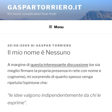
Salta
GASPARTORRIERO.IT
al
It's more complicated than that!
contenuto
Menu
PUBBLICATO
29/08/2009
DI
GASPAR TORRIERO
IL
Il mio nome è Nessuno
A margine di
questa interessante discussione
(se sia
meglio firmare la propria presenza in rete con nome e
cognome), mi sorprendo di quanto spesso venga
ripetuta l’opinione che:
“le idee valgono indipendentemente da chi le
esprime”
.