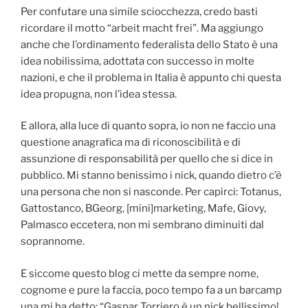
Per confutare una simile sciocchezza, credo basti
ricordare il motto “arbeit macht frei”. Ma aggiungo
anche che l’ordinamento federalista dello Stato è una
idea nobilissima, adottata con successo in molte
nazioni, e che il problema in Italia è appunto chi questa
idea propugna, non l’idea stessa.
E allora, alla luce di quanto sopra, io non ne faccio una
questione anagrafica ma di riconoscibilità e di
assunzione di responsabilità per quello che si dice in
pubblico. Mi stanno benissimo i nick, quando dietro c’è
una persona che non si nasconde. Per capirci: Totanus,
Gattostanco, BGeorg, [mini]marketing, Mafe, Giovy,
Palmasco eccetera, non mi sembrano diminuiti dal
soprannome.
E siccome questo blog ci mette da sempre nome,
cognome e pure la faccia, poco tempo fa a un barcamp
una mi ha detto: “Gaspar Torriero è un nick bellissimo!