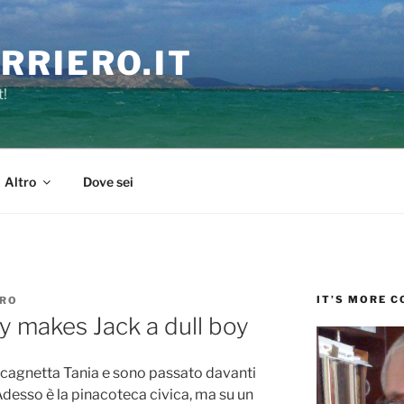
RRIERO.IT
t!
Altro
Dove sei
IT’S MORE 
ERO
y makes Jack a dull boy
ia cagnetta Tania e sono passato davanti
Adesso è la pinacoteca civica, ma su un