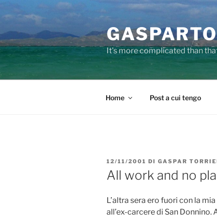
Salta
al
GASPARTO
contenuto
It's more complicated than tha
Home
Post a cui tengo
PUBBLICATO
12/11/2001
DI
GASPAR TORRI
IL
All work and no pla
L’altra sera ero fuori con la m
all’ex-carcere di San Donnino. 