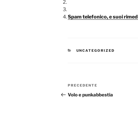
Spam telefonico, e suoi rimed
CATEGORIE
UNCATEGORIZED
Navigazione
Articolo
PRECEDENTE
articoli
precedente:
Volo e punkabbestia