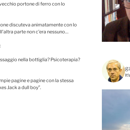
l vecchio portone di ferro con lo
tone discuteva animatamente con lo
l’altra parte non c’era nessuno…
:
ssaggio nella bottiglia? Psicoterapia?
g
It
empie pagine e pagine con la stessa
es Jack a dull boy”.