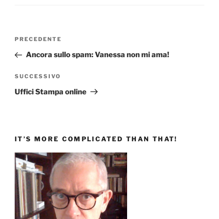
Navigazione
Articolo
PRECEDENTE
articoli
precedente:
Ancora sullo spam: Vanessa non mi ama!
Articolo
SUCCESSIVO
successivo
Uffici Stampa online
IT’S MORE COMPLICATED THAN THAT!