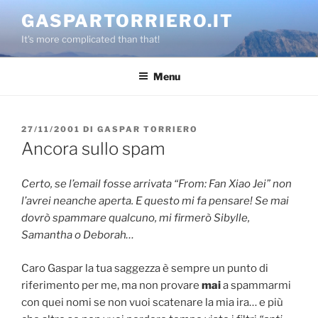
Salta
GASPARTORRIERO.IT
al
It's more complicated than that!
contenuto
Menu
PUBBLICATO
27/11/2001
DI
GASPAR TORRIERO
IL
Ancora sullo spam
Certo, se l’email fosse arrivata “From: Fan Xiao Jei” non
l’avrei neanche aperta. E questo mi fa pensare! Se mai
dovrò spammare qualcuno, mi firmerò Sibylle,
Samantha o Deborah…
Caro Gaspar la tua saggezza è sempre un punto di
riferimento per me, ma non provare
mai
a spammarmi
con quei nomi se non vuoi scatenare la mia ira… e più