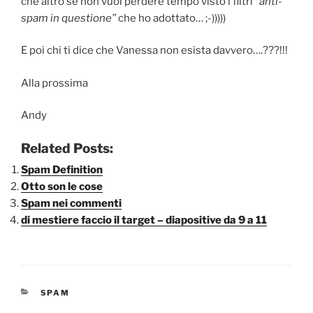
che altro se non vuoi perdere tempo visto i filtri
“anti-
spam in questione”
che ho adottato… ;-)))))
E poi chi ti dice che Vanessa non esista davvero….???!!!
Alla prossima
Andy
Related Posts:
Spam Definition
Otto son le cose
Spam nei commenti
di mestiere faccio il target – diapositive da 9 a 11
CATEGORIE
SPAM