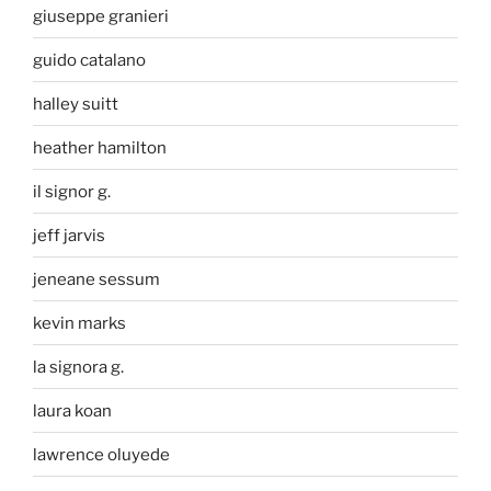
giuseppe granieri
guido catalano
halley suitt
heather hamilton
il signor g.
jeff jarvis
jeneane sessum
kevin marks
la signora g.
laura koan
lawrence oluyede