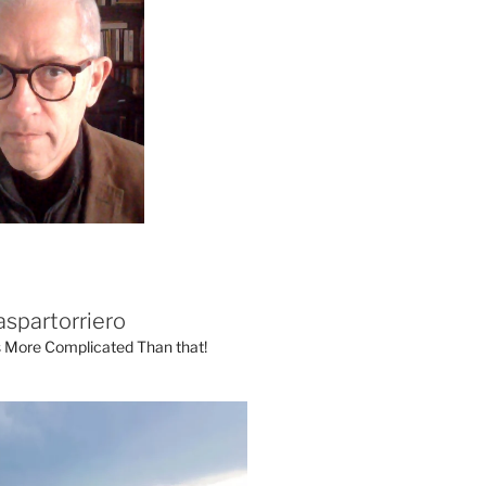
aspartorriero
's More Complicated Than that!