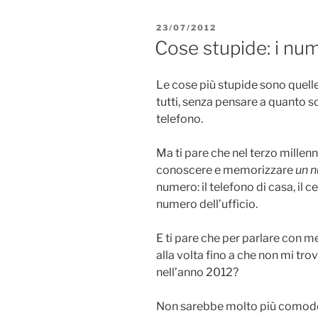
PUBBLICATO
23/07/2012
IL
Cose stupide: i num
Le cose più stupide sono quelle
tutti, senza pensare a quanto s
telefono.
Ma ti pare che nel terzo millen
conoscere e memorizzare
un 
numero: il telefono di casa, il cel
numero dell’ufficio.
E ti pare che per parlare con 
alla volta fino a che non mi tr
nell’anno 2012?
Non sarebbe molto più comodo 