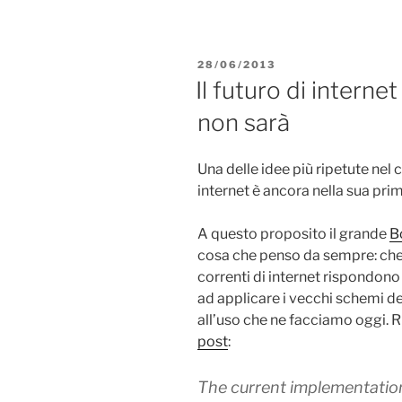
PUBBLICATO
28/06/2013
IL
Il futuro di interne
non sarà
Una delle idee più ripetute nel 
internet è ancora nella sua pri
A questo proposito il grande
B
cosa che penso da sempre: che 
correnti di internet rispondono 
ad applicare i vecchi schemi d
all’uso che ne facciamo oggi. R
post
:
The current implementation 