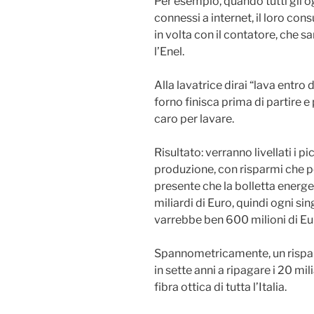
Per esempio, quando tutti gli og
connessi a internet, il loro co
in volta con il contatore, che s
l’Enel.
Alla lavatrice dirai “lava entro 
forno finisca prima di partire
caro per lavare.
Risultato: verranno livellati i 
produzione, con risparmi che p
presente che la bolletta energet
miliardi di Euro, quindi ogni s
varrebbe ben 600 milioni di Eu
Spannometricamente, un rispa
in sette anni a ripagare i 20 mil
fibra ottica di tutta l’Italia.