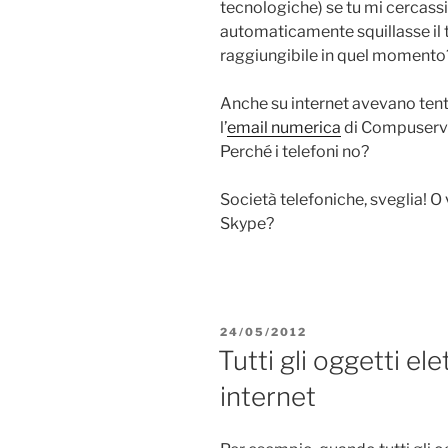
tecnologiche) se tu mi cercas
automaticamente squillasse il t
raggiungibile in quel momento
Anche su internet avevano tenta
l’
email numerica
di Compuserve,
Perché i telefoni no?
Società telefoniche, sveglia! O
Skype?
PUBBLICATO
24/05/2012
IL
Tutti gli oggetti el
internet