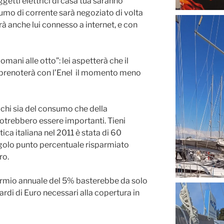
getti elettrici di casa tua saranno
nsumo di corrente sarà negoziato di volta
arà anche lui connesso a internet, e con
domani alle otto”: lei aspetterà che il
 e prenoterà con l’Enel il momento meno
picchi sia del consumo che della
otrebbero essere importanti. Tieni
ica italiana nel 2011 è stata di 60
ingolo punto percentuale risparmiato
ro.
rmio annuale del 5% basterebbe da solo
iardi di Euro necessari alla copertura in