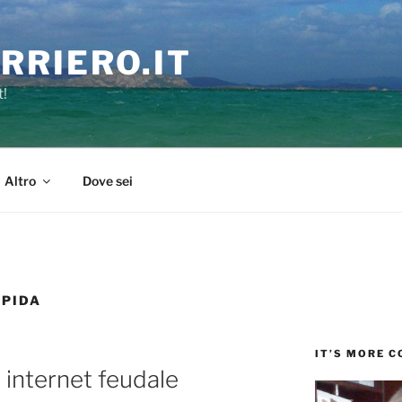
RRIERO.IT
t!
Altro
Dove sei
UPIDA
IT’S MORE 
 internet feudale