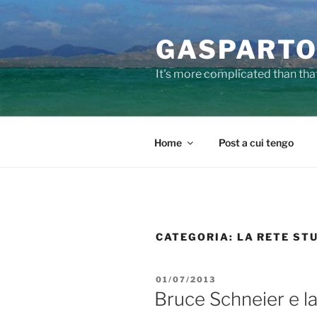
Salta
al
GASPARTO
contenuto
It's more complicated than tha
Home
Post a cui tengo
CATEGORIA:
LA RETE ST
PUBBLICATO
01/07/2013
IL
Bruce Schneier e la