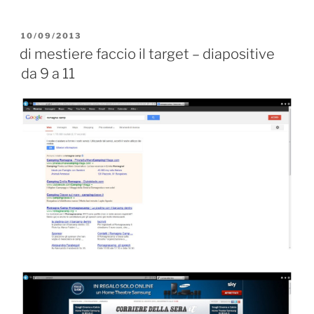
PUBBLICATO
10/09/2013
IL
di mestiere faccio il target – diapositive
da 9 a 11