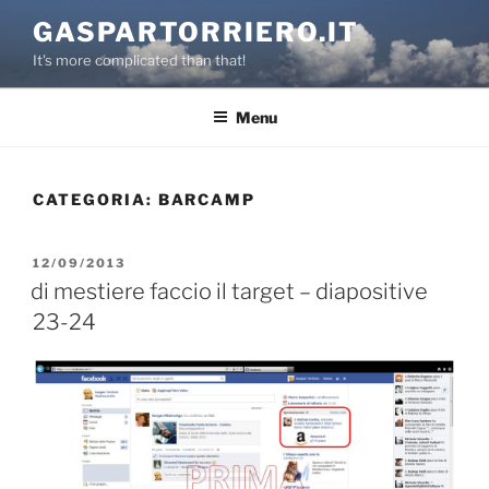
Salta
GASPARTORRIERO.IT
al
It's more complicated than that!
contenuto
Menu
CATEGORIA:
BARCAMP
PUBBLICATO
12/09/2013
IL
di mestiere faccio il target – diapositive
23-24