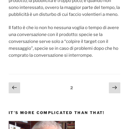
prodotto; la pubblicità è troppo poco; e quando non
sono interessato, ovvero la maggior parte del tempo, la
pubblicità è un disturbo di cui faccio volentieri a meno.
Il fatto è che io non ho nessuna voglia o tempo di avere
una
conversazione
con il prodotto: specie se la
conversazione serve solo a “colpire il target con il
messaggio”, specie se in caso di problemi dopo che ho
comprato la conversazione si interrompe.
Paginazione
Pagina
Pagi
Pagina
2
precedente
succ
degli
articoli
IT’S MORE COMPLICATED THAN THAT!