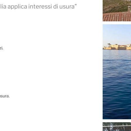
ia applica interessi di usura”
i.
usura.