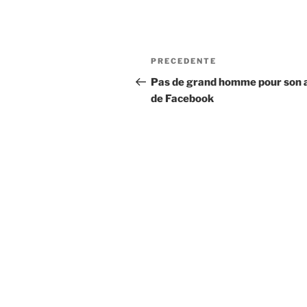
Navigazione
Articolo
PRECEDENTE
articoli
precedente:
Pas de grand homme pour son 
de Facebook