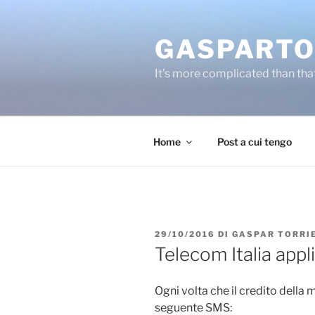
Salta
al
GASPARTO
contenuto
It's more complicated than tha
Home
Post a cui tengo
PUBBLICATO
29/10/2016
DI
GASPAR TORRI
IL
Telecom Italia appli
Ogni volta che il credito della m
seguente SMS: