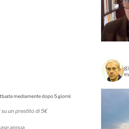
g
It
fettuata mediamente dopo 5 giorni:
i su un prestito di 5€
base annua