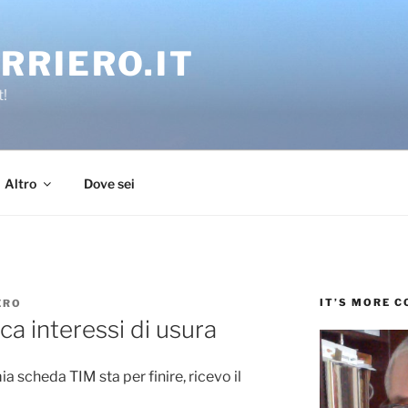
RRIERO.IT
t!
Altro
Dove sei
IT’S MORE 
ERO
ca interessi di usura
ia scheda TIM sta per finire, ricevo il