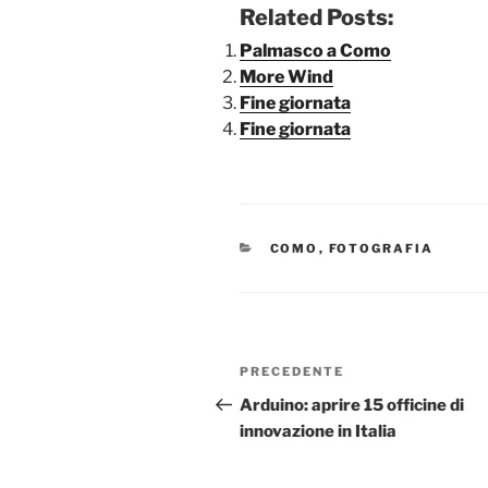
Related Posts:
Palmasco a Como
More Wind
Fine giornata
Fine giornata
CATEGORIE
COMO
,
FOTOGRAFIA
Navigazione
Articolo
PRECEDENTE
articoli
precedente:
Arduino: aprire 15 officine di
innovazione in Italia