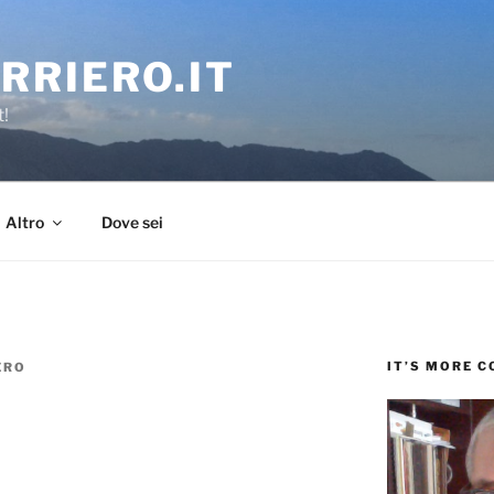
RRIERO.IT
t!
Altro
Dove sei
IT’S MORE 
ERO