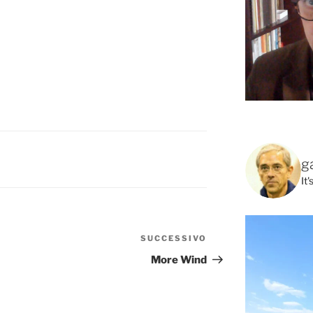
g
It
SUCCESSIVO
Articolo
successivo
More Wind