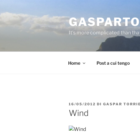
Salta
al
GASPARTO
contenuto
It's more complicated than tha
Home
Post a cui tengo
PUBBLICATO
16/05/2012
DI
GASPAR TORRI
IL
Wind