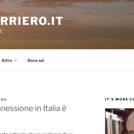
RRIERO.IT
t!
Altro
Dove sei
IT’S MORE 
ERO
nessione in Italia è