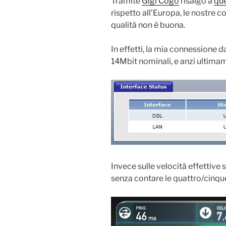
Tramite
Gigi Cogo
risalgo a
que
rispetto all’Europa, le nostre c
qualità non è buona.
In effetti, la mia connessione
d
14Mbit nominali, e anzi ultimam
Invece sulle velocità effettive
senza contare le quattro/cinque