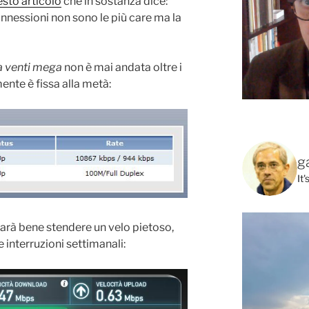
sto articolo
che in sostanza dice:
onnessioni non sono le più care ma la
a venti mega
non è mai andata oltre i
ente è fissa alla metà:
g
It
 sarà bene stendere un velo pietoso,
 interruzioni settimanali: