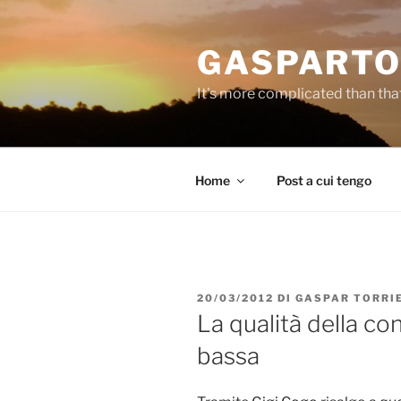
Salta
al
GASPARTO
contenuto
It's more complicated than tha
Home
Post a cui tengo
PUBBLICATO
20/03/2012
DI
GASPAR TORRI
IL
La qualità della con
bassa