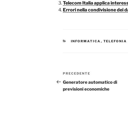
Telecom Italia applica interess
Errori nella condivisione dei d
CATEGORIE
INFORMATICA
,
TELEFONIA
Navigazione
Articolo
PRECEDENTE
articoli
precedente:
Generatore automatico di
previsioni economiche