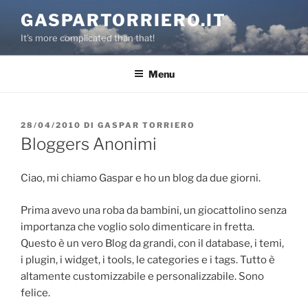
Salta
GASPARTORRIERO.IT
al
It's more complicated than that!
contenuto
Menu
PUBBLICATO
28/04/2010
DI
GASPAR TORRIERO
IL
Bloggers Anonimi
Ciao, mi chiamo Gaspar e ho un blog da due giorni.
Prima avevo una roba da bambini, un giocattolino senza
importanza che voglio solo dimenticare in fretta.
Questo è un vero Blog da grandi, con il database, i temi,
i plugin, i widget, i tools, le categories e i tags. Tutto è
altamente customizzabile e personalizzabile. Sono
felice.