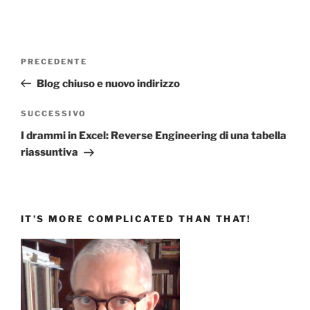
Navigazione
Articolo
PRECEDENTE
articoli
precedente:
Blog chiuso e nuovo indirizzo
Articolo
SUCCESSIVO
successivo
I drammi in Excel: Reverse Engineering di una tabella
riassuntiva
IT’S MORE COMPLICATED THAN THAT!