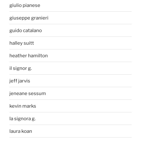
giulio pianese
giuseppe granieri
guido catalano
halley suitt
heather hamilton
il signor g.
jeff jarvis
jeneane sessum
kevin marks
la signora g.
laura koan