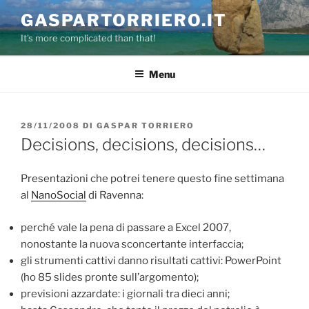
Salta
GASPARTORRIERO.IT
al
It's more complicated than that!
contenuto
Menu
PUBBLICATO
28/11/2008
DI
GASPAR TORRIERO
IL
Decisions, decisions, decisions…
Presentazioni che potrei tenere questo fine settimana
al
NanoSocial
di Ravenna:
perché vale la pena di passare a Excel 2007,
nonostante la nuova sconcertante interfaccia;
gli strumenti cattivi danno risultati cattivi: PowerPoint
(ho 85 slides pronte sull’argomento);
previsioni azzardate: i giornali tra dieci anni;