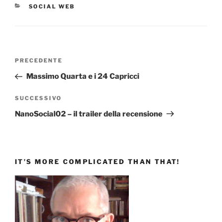
CATEGORIE
SOCIAL WEB
Navigazione
Articolo
PRECEDENTE
articoli
precedente:
Massimo Quarta e i 24 Capricci
Articolo
SUCCESSIVO
successivo
NanoSocial02 – il trailer della recensione
IT’S MORE COMPLICATED THAN THAT!