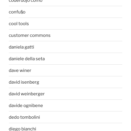
coderdojo como
confu§o
cool tools
customer commons
daniela gatti
daniele della seta
dave winer
david isenberg
david weinberger
davide ognibene
dedo tombolini
diego bianchi