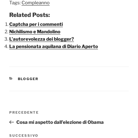
Tags:
Compleanno
Related Posts:
Captcha per i commenti
Nichilismo e Mandolino
L’autorevolezza dei blogger?
La pensionata aquilana di Diario Aperto
CATEGORIE
BLOGGER
Navigazione
Articolo
PRECEDENTE
articoli
precedente:
Cosa mi aspetto dall’elezione di Obama
Articolo
SUCCESSIVO