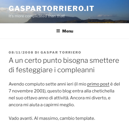
Salta
GASPARTORRIERO.IT
al
It's more complicated than that!
contenuto
Menu
PUBBLICATO
08/11/2008
DI
GASPAR TORRIERO
IL
A un certo punto bisogna smettere
di festeggiare i compleanni
Avendo compiuto sette anni ieri (il mio
primo post
è del
7 novembre 2001), questo blog entra alla chetichella
nel suo ottavo anno di attività. Ancora mi diverto, e
ancora mi aiuta a capirmi meglio.
Vado avanti. Al massimo, cambio template.