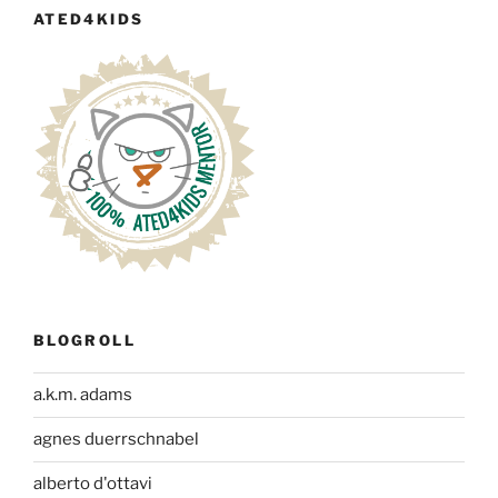
ATED4KIDS
BLOGROLL
a.k.m. adams
agnes duerrschnabel
alberto d'ottavi