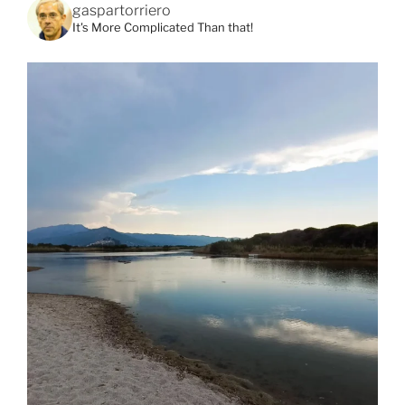
gaspartorriero
It's More Complicated Than that!