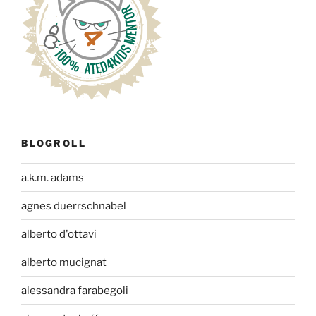
BLOGROLL
a.k.m. adams
agnes duerrschnabel
alberto d'ottavi
alberto mucignat
alessandra farabegoli