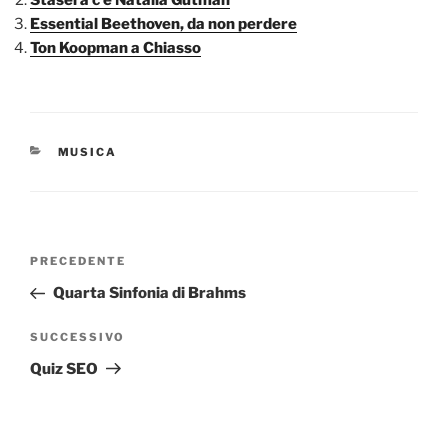
Essential Beethoven, da non perdere
Ton Koopman a Chiasso
CATEGORIE
MUSICA
Navigazione
Articolo
PRECEDENTE
articoli
precedente:
Quarta Sinfonia di Brahms
Articolo
SUCCESSIVO
successivo
Quiz SEO