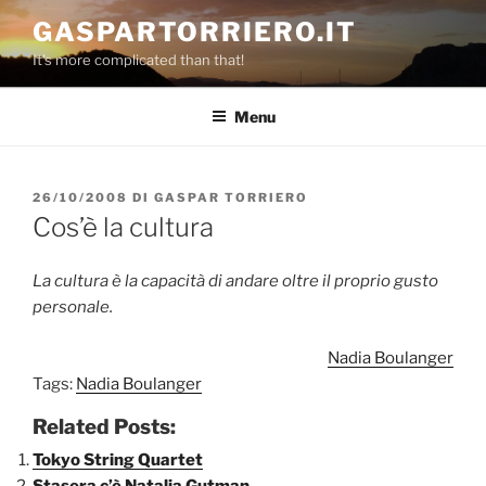
Salta
GASPARTORRIERO.IT
al
It's more complicated than that!
contenuto
Menu
PUBBLICATO
26/10/2008
DI
GASPAR TORRIERO
IL
Cos’è la cultura
La cultura è la capacità di andare oltre il proprio gusto
personale.
Nadia Boulanger
Tags:
Nadia Boulanger
Related Posts:
Tokyo String Quartet
Stasera c’è Natalia Gutman