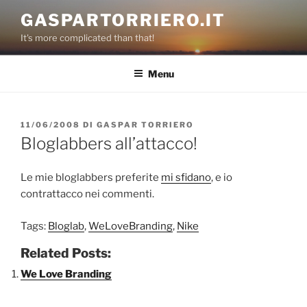
Salta
GASPARTORRIERO.IT
al
It's more complicated than that!
contenuto
Menu
PUBBLICATO
11/06/2008
DI
GASPAR TORRIERO
IL
Bloglabbers all’attacco!
Le mie bloglabbers preferite
mi sfidano
, e io
contrattacco nei commenti.
Tags:
Bloglab
,
WeLoveBranding
,
Nike
Related Posts:
We Love Branding