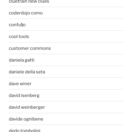
cluetrain new clues
coderdojo como
confu§o
cool tools
customer commons
daniela gatti
daniele della seta
dave winer
david isenberg
david weinberger
davide ognibene
dedo tombolini