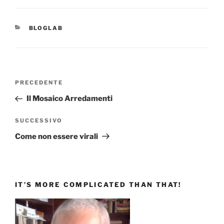
CATEGORIE
BLOGLAB
Navigazione
Articolo
PRECEDENTE
articoli
precedente:
Il Mosaico Arredamenti
Articolo
SUCCESSIVO
successivo
Come non essere virali
IT’S MORE COMPLICATED THAN THAT!