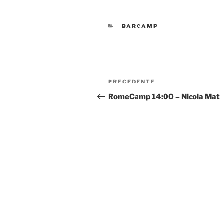
CATEGORIE
BARCAMP
Navigazione
Articolo
PRECEDENTE
articoli
precedente:
RomeCamp 14:00 – Nicola Mat