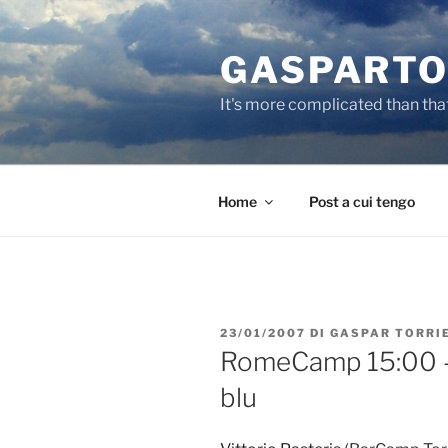
Salta
al
GASPARTO
contenuto
It's more complicated than tha
Home
Post a cui tengo
PUBBLICATO
23/01/2007
DI
GASPAR TORRI
IL
RomeCamp 15:00 – P
blu