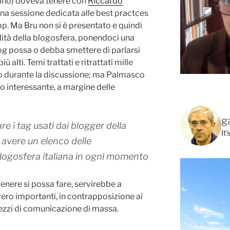
no) doveva tenere con
Riccardo
a sessione dedicata alle best practces
p. Ma Bru non si è presentato e quindi
alità della blogosfera, ponendoci una
og possa o debba smettere di parlarsi
 alti. Temi trattati e ritrattati mille
tto durante la discussione; ma Palmasco
o interessante, a margine delle
g
e i tag usati dai blogger della
It
avere un elenco delle
blogosfera italiana in ogni momento
enere si possa fare, servirebbe a
ero importanti, in contrapposizione ai
ezzi di comunicazione di massa.