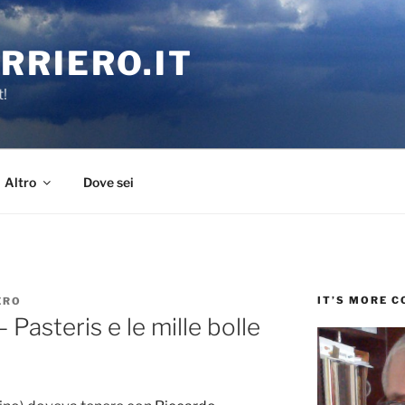
RRIERO.IT
t!
Altro
Dove sei
IT’S MORE 
ERO
asteris e le mille bolle