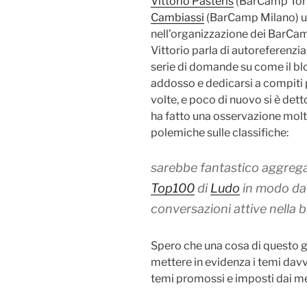
Vittorio Pasteris
(BarCamp Tori
Cambiassi
(BarCamp Milano) un
nell’organizzazione dei BarCam
Vittorio parla di autoreferenzi
serie di domande su come il bl
addosso e dedicarsi a compiti più
volte, e poco di nuovo si è de
ha fatto una osservazione molt
polemiche sulle classifiche:
sarebbe fantastico aggregar
Top100
di
Ludo
in modo da 
conversazioni attive nella 
Spero che una cosa di questo g
mettere in evidenza i temi davv
temi promossi e imposti dai m