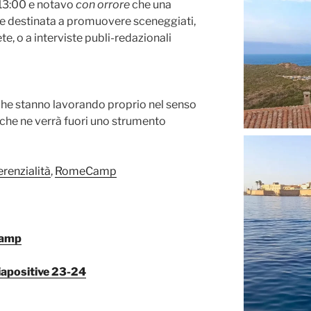
e 13:00 e notavo
con orrore
che una
e destinata a promuovere sceneggiati,
ete, o a interviste publi-redazionali
e stanno lavorando proprio nel senso
che ne verrà fuori uno strumento
renzialità
,
RomeCamp
Camp
diapositive 23-24