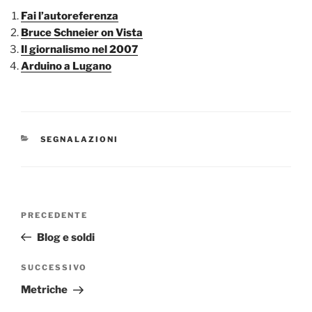
Fai l’autoreferenza
Bruce Schneier on Vista
Il giornalismo nel 2007
Arduino a Lugano
CATEGORIE
SEGNALAZIONI
Navigazione
Articolo
PRECEDENTE
articoli
precedente:
Blog e soldi
Articolo
SUCCESSIVO
successivo
Metriche