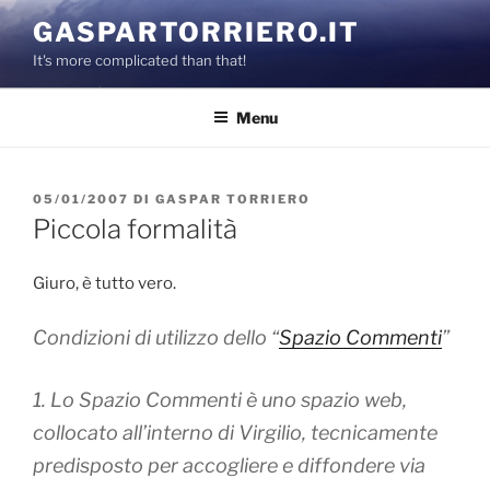
Salta
GASPARTORRIERO.IT
al
It's more complicated than that!
contenuto
Menu
PUBBLICATO
05/01/2007
DI
GASPAR TORRIERO
IL
Piccola formalità
Giuro, è tutto vero.
Condizioni di utilizzo dello “
Spazio Commenti
”
1. Lo Spazio Commenti è uno spazio web,
collocato all’interno di Virgilio, tecnicamente
predisposto per accogliere e diffondere via