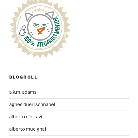
BLOGROLL
a.k.m. adams
agnes duerrschnabel
alberto d'ottavi
alberto mucignat