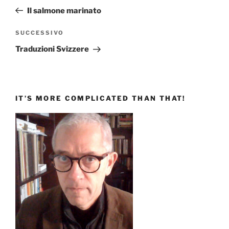
articoli
precedente:
Il salmone marinato
Articolo
SUCCESSIVO
successivo
Traduzioni Svizzere
IT’S MORE COMPLICATED THAN THAT!