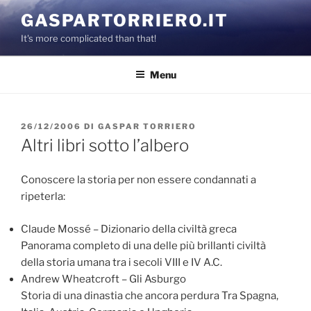
Salta
GASPARTORRIERO.IT
al
It's more complicated than that!
contenuto
Menu
PUBBLICATO
26/12/2006
DI
GASPAR TORRIERO
IL
Altri libri sotto l’albero
Conoscere la storia per non essere condannati a
ripeterla:
Claude Mossé – Dizionario della civiltà greca
Panorama completo di una delle più brillanti civiltà
della storia umana tra i secoli VIII e IV A.C.
Andrew Wheatcroft – Gli Asburgo
Storia di una dinastia che ancora perdura Tra Spagna,