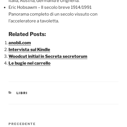
Italia, Austria, Germania e Ungheria.
Eric Hobsawm – Il secolo breve 1914/1991
Panorama completo di un secolo vissuto con
l’acceleratore a tavoletta.
Related Posts:
anobii.com
Intervista sul Kindle
Woodcut initial in Secreta secretorum
Le bugie nel carrello
CATEGORIE
LIBRI
Navigazione
Articolo
PRECEDENTE