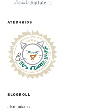
ATED4KIDS
BLOGROLL
a.k.m. adams