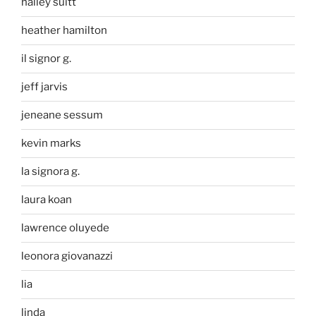
halley suitt
heather hamilton
il signor g.
jeff jarvis
jeneane sessum
kevin marks
la signora g.
laura koan
lawrence oluyede
leonora giovanazzi
lia
linda