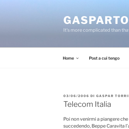
Salta
al
GASPARTO
contenuto
It's more complicated than tha
Home
Post a cui tengo
PUBBLICATO
03/06/2006
DI
GASPAR TORRI
IL
Telecom Italia
Poi non venirmi a piangere che 
succedendo, Beppe Caravita l’a