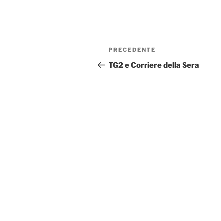
Navigazione
Articolo
PRECEDENTE
articoli
precedente:
TG2 e Corriere della Sera