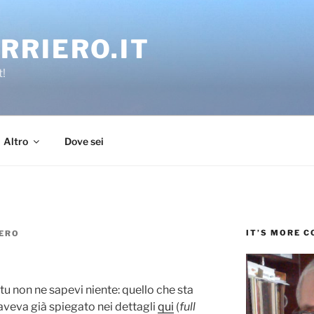
RRIERO.IT
t!
Altro
Dove sei
IT’S MORE 
ERO
tu non ne sapevi niente: quello che sta
veva già spiegato nei dettagli
qui
(
full