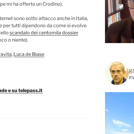
pe mi ha offerto un Crodino).
nternet sono sotto attacco anche in Italia,
 e per tutti dipendono da come si evolve
dello
scandalo dei centomila dossier
oco o niente).
avita
,
Luca de Biase
g
It
de e su telepass.it