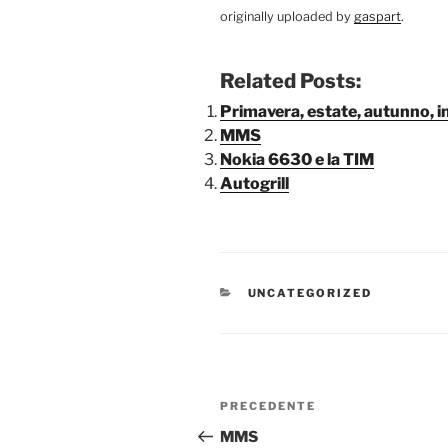
originally uploaded by
gaspart
.
Related Posts:
Primavera, estate, autunno, 
MMS
Nokia 6630 e la TIM
Autogrill
CATEGORIE
UNCATEGORIZED
Navigazione
Articolo
PRECEDENTE
articoli
precedente:
MMS