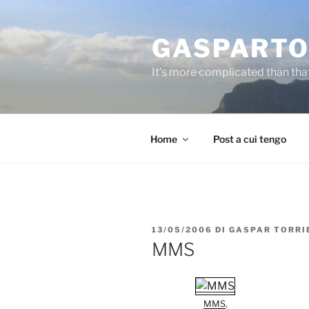
Salta
al
GASPARTO
contenuto
It's more complicated than tha
Home
Post a cui tengo
PUBBLICATO
13/05/2006
DI
GASPAR TORRI
IL
MMS
MMS
,