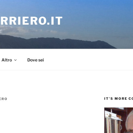
RRIERO.IT
t!
Altro
Dove sei
IT’S MORE 
ERO