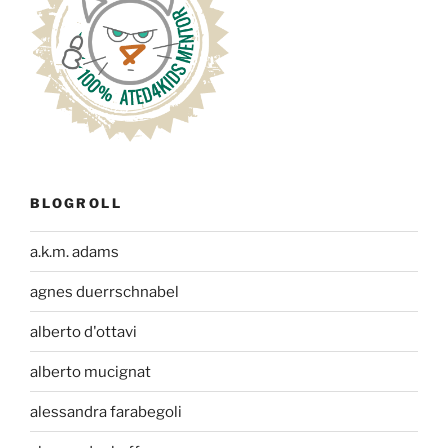
BLOGROLL
a.k.m. adams
agnes duerrschnabel
alberto d'ottavi
alberto mucignat
alessandra farabegoli