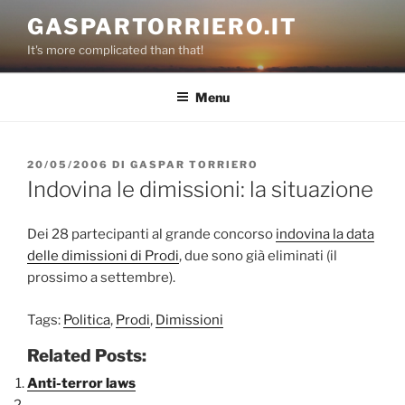
Salta
GASPARTORRIERO.IT
al
It's more complicated than that!
contenuto
Menu
PUBBLICATO
20/05/2006
DI
GASPAR TORRIERO
IL
Indovina le dimissioni: la situazione
Dei 28 partecipanti al grande concorso
indovina la data
delle dimissioni di Prodi
, due sono già eliminati (il
prossimo a settembre).
Tags:
Politica
,
Prodi
,
Dimissioni
Related Posts:
Anti-terror laws