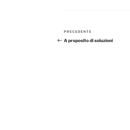
Navigazione
Articolo
PRECEDENTE
articoli
precedente:
A proposito di soluzioni