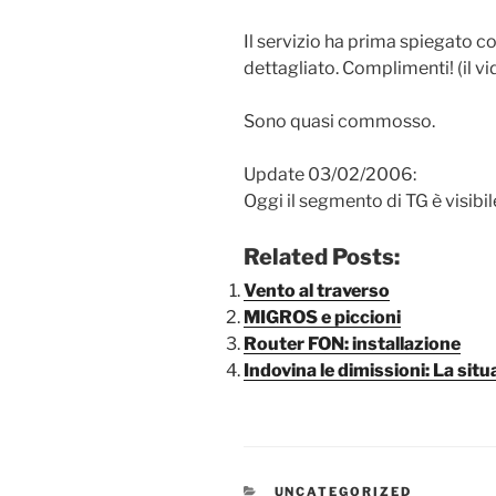
Il servizio ha prima spiegato c
dettagliato. Complimenti! (il 
Sono quasi commosso.
Update 03/02/2006:
Oggi il segmento di TG è visibi
Related Posts:
Vento al traverso
MIGROS e piccioni
Router FON: installazione
Indovina le dimissioni: La sit
CATEGORIE
UNCATEGORIZED