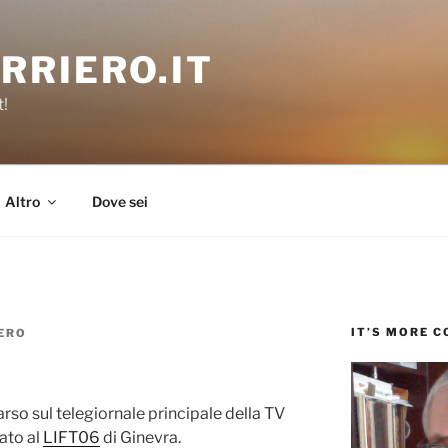
RRIERO.IT
t!
Altro
Dove sei
IT’S MORE 
ERO
o sul telegiornale principale della TV
tato al
LIFT06
di Ginevra.