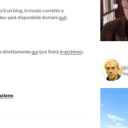
os’è un blog, in modo corretto e
video sarà disponibile domani
qui
).
le direttamente
qui
(poi finirà
in archivio
).
g
It
uazione