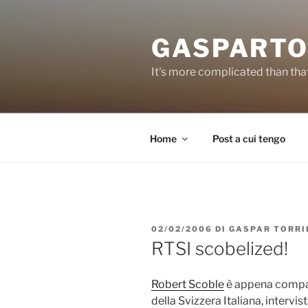
Salta
al
GASPARTO
contenuto
It's more complicated than tha
Home
Post a cui tengo
PUBBLICATO
02/02/2006
DI
GASPAR TORRI
IL
RTSI scobelized!
Robert Scoble
è appena compars
della Svizzera Italiana, intervis