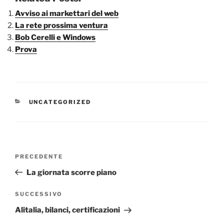
Avviso ai markettari del web
La rete prossima ventura
Bob Cerelli e Windows
Prova
CATEGORIE
UNCATEGORIZED
Navigazione
Articolo
PRECEDENTE
articoli
precedente:
La giornata scorre piano
Articolo
SUCCESSIVO
successivo
Alitalia, bilanci, certificazioni