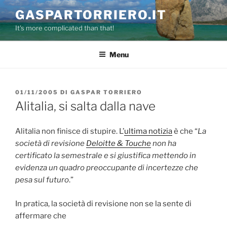
Salta
GASPARTORRIERO.IT
al
It's more complicated than that!
contenuto
Menu
PUBBLICATO
01/11/2005
DI
GASPAR TORRIERO
IL
Alitalia, si salta dalla nave
Alitalia non finisce di stupire. L’
ultima notizia
è che “
La
società di revisione
Deloitte & Touche
non ha
certificato la semestrale e si giustifica mettendo in
evidenza un quadro preoccupante di incertezze che
pesa sul futuro
.”
In pratica, la società di revisione non se la sente di
affermare che