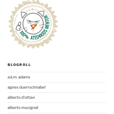
BLOGROLL
a.k.m. adams
agnes duerrschnabel
alberto d'ottavi
alberto mucignat