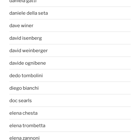
daniela gatti
daniele della seta
dave winer
david isenberg
david weinberger
davide ognibene
dedo tombolini
diego bianchi
doc searls
elena chesta
elena trombetta
elena zannoni