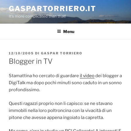
Salta
GASPARTORRIERO.IT
al
It's more complicated than that!
contenuto
Menu
PUBBLICATO
12/10/2005
DI
GASPAR TORRIERO
IL
Blogger in TV
Stamattina ho cercato di guardare
il video
dei blogger a
DigiTalk ma dopo pochi minuti sono caduto in un sonno
profondissimo.
Questi ragazzi proprio non li capisco: se ne stavano
immobili nella loro poltroncina con la vivacità di un
pitone che avesse appena ingoiato la capretta.