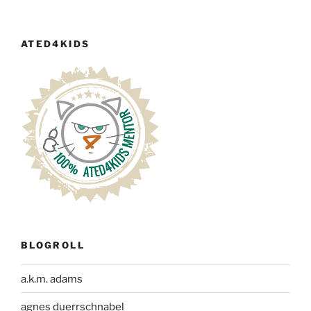
ATED4KIDS
BLOGROLL
a.k.m. adams
agnes duerrschnabel