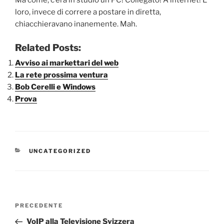
Ma come, c’era in studio un PC! Collegato! A internet! E
loro, invece di correre a postare in diretta,
chiacchieravano inanemente. Mah.
Related Posts:
Avviso ai markettari del web
La rete prossima ventura
Bob Cerelli e Windows
Prova
CATEGORIE
UNCATEGORIZED
Navigazione
Articolo
PRECEDENTE
articoli
precedente:
VoIP alla Televisione Svizzera