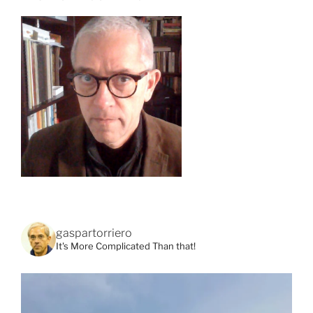
gaspartorriero
It's More Complicated Than that!