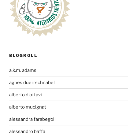
BLOGROLL
a.k.m. adams
agnes duerrschnabel
alberto d'ottavi
alberto mucignat
alessandra farabegoli
alessandro baffa