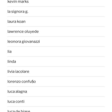
kevin marks
la signora g.
laura koan
lawrence oluyede
leonora giovanazzi
lia
linda
livia iacolare
lorenzo confu§o
luca alagna
luca conti
luca de biase