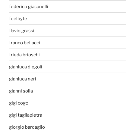
federico giacanelli
feelbyte
flavio grassi
franco bellacci
frieda brioschi
gianluca diegoli
gianluca neri
gianni solla
gigi cogo
gigi tagliapietra
giorgio bardaglio