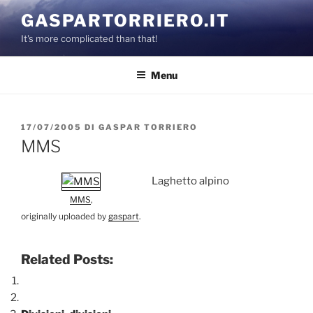
Salta
GASPARTORRIERO.IT
al
It's more complicated than that!
contenuto
Menu
PUBBLICATO
17/07/2005
DI
GASPAR TORRIERO
IL
MMS
Laghetto alpino
MMS
,
originally uploaded by
gaspart
.
Related Posts: