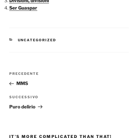
Divisioni, divisioni
Ser Guaspar
CATEGORIE
UNCATEGORIZED
Navigazione
Articolo
PRECEDENTE
articoli
precedente:
MMS
Articolo
SUCCESSIVO
successivo
Puro delirio
IT’S MORE COMPLICATED THAN THAT!