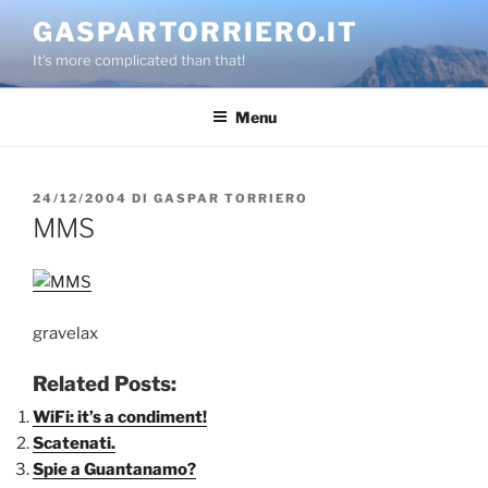
Salta
GASPARTORRIERO.IT
al
It's more complicated than that!
contenuto
Menu
PUBBLICATO
24/12/2004
DI
GASPAR TORRIERO
IL
MMS
gravelax
Related Posts:
WiFi: it’s a condiment!
Scatenati.
Spie a Guantanamo?