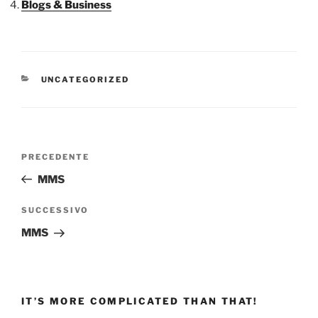
Blogs & Business
CATEGORIE
UNCATEGORIZED
Navigazione
Articolo
PRECEDENTE
articoli
precedente:
MMS
Articolo
SUCCESSIVO
successivo
MMS
IT’S MORE COMPLICATED THAN THAT!