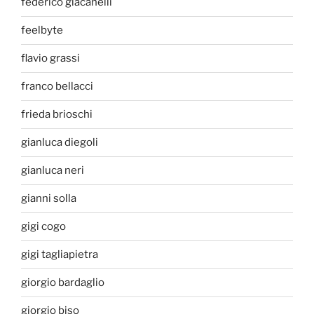
federico giacanelli
feelbyte
flavio grassi
franco bellacci
frieda brioschi
gianluca diegoli
gianluca neri
gianni solla
gigi cogo
gigi tagliapietra
giorgio bardaglio
giorgio biso