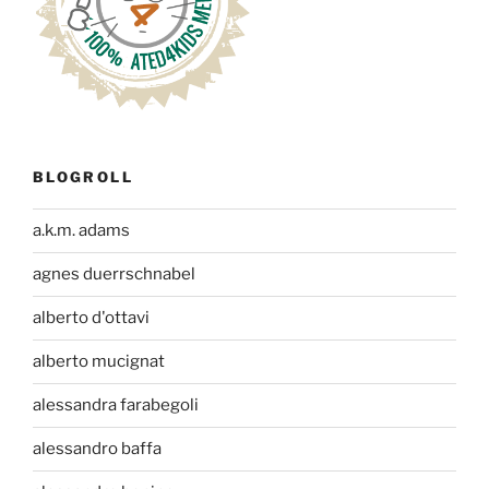
BLOGROLL
a.k.m. adams
agnes duerrschnabel
alberto d'ottavi
alberto mucignat
alessandra farabegoli
alessandro baffa