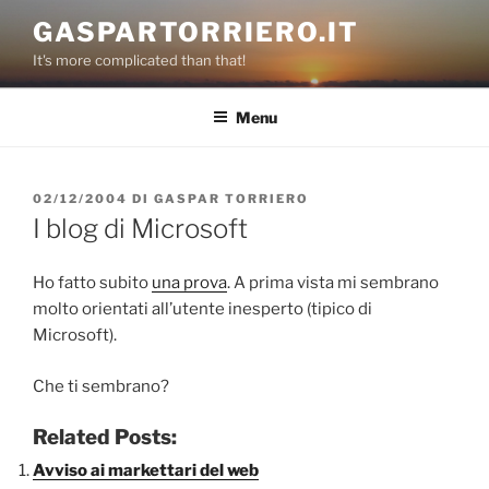
Salta
GASPARTORRIERO.IT
al
It's more complicated than that!
contenuto
Menu
PUBBLICATO
02/12/2004
DI
GASPAR TORRIERO
IL
I blog di Microsoft
Ho fatto subito
una prova
. A prima vista mi sembrano
molto orientati all’utente inesperto (tipico di
Microsoft).
Che ti sembrano?
Related Posts:
Avviso ai markettari del web