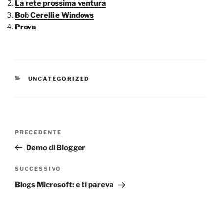
La rete prossima ventura
Bob Cerelli e Windows
Prova
CATEGORIE
UNCATEGORIZED
Navigazione
Articolo
PRECEDENTE
articoli
precedente:
Demo di Blogger
Articolo
SUCCESSIVO
successivo
Blogs Microsoft: e ti pareva