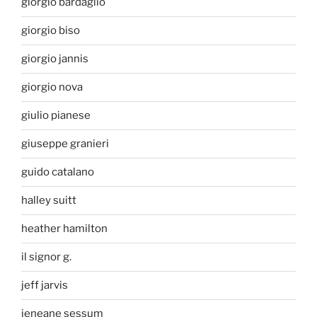
giorgio bardaglio
giorgio biso
giorgio jannis
giorgio nova
giulio pianese
giuseppe granieri
guido catalano
halley suitt
heather hamilton
il signor g.
jeff jarvis
jeneane sessum