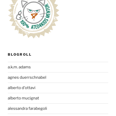
BLOGROLL
a.k.m. adams
agnes duerrschnabel
alberto d'ottavi
alberto mucignat
alessandra farabegoli