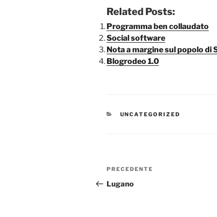
Related Posts:
Programma ben collaudato
Social software
Nota a margine sul popolo di
Blogrodeo 1.0
CATEGORIE
UNCATEGORIZED
Navigazione
Articolo
PRECEDENTE
articoli
precedente:
Lugano