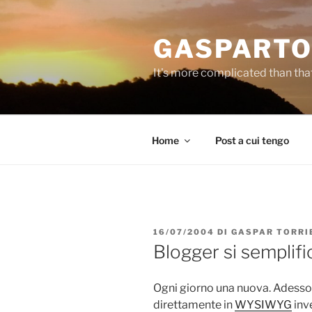
Salta
al
GASPARTO
contenuto
It's more complicated than tha
Home
Post a cui tengo
PUBBLICATO
16/07/2004
DI
GASPAR TORRI
IL
Blogger si semplifi
Ogni giorno una nuova. Adesso
direttamente in
WYSIWYG
inv