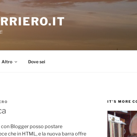
RRIERO.IT
t!
Altro
Dove sei
IT’S MORE 
ERO
ca
 con Blogger posso postare
ece che in HTML, e la nuova barra offre