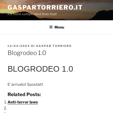
Salta
GASPARTORRIERO.IT
al
It's more complicated than that!
contenuto
Menu
PUBBLICATO
14/04/2004
DI
GASPAR TORRIERO
IL
Blogrodeo 1.0
BLOGRODEO 1.0
E’ arrivato! Spostati!
Related Posts:
Anti-terror laws