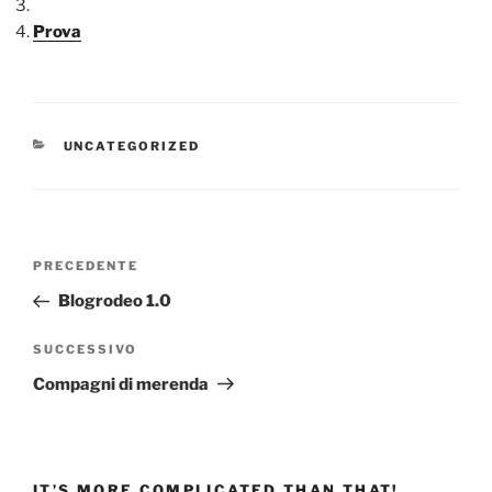
Prova
CATEGORIE
UNCATEGORIZED
Navigazione
Articolo
PRECEDENTE
articoli
precedente:
Blogrodeo 1.0
Articolo
SUCCESSIVO
successivo
Compagni di merenda
IT’S MORE COMPLICATED THAN THAT!