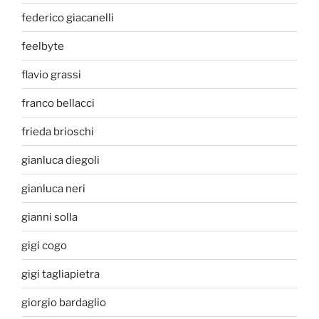
federico giacanelli
feelbyte
flavio grassi
franco bellacci
frieda brioschi
gianluca diegoli
gianluca neri
gianni solla
gigi cogo
gigi tagliapietra
giorgio bardaglio