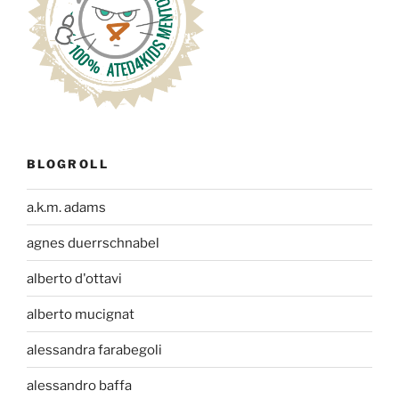
BLOGROLL
a.k.m. adams
agnes duerrschnabel
alberto d'ottavi
alberto mucignat
alessandra farabegoli
alessandro baffa