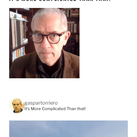
gaspartorriero
It's More Complicated Than that!