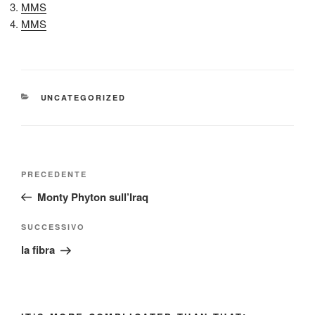
MMS
MMS
CATEGORIE
UNCATEGORIZED
Navigazione
Articolo
PRECEDENTE
articoli
precedente:
Monty Phyton sull’Iraq
Articolo
SUCCESSIVO
successivo
la fibra