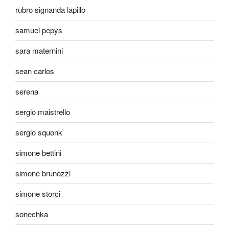
rubro signanda lapillo
samuel pepys
sara maternini
sean carlos
serena
sergio maistrello
sergio squonk
simone bettini
simone brunozzi
simone storci
sonechka