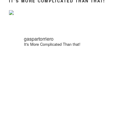
IT’S MORE COMPLICATED THAN THAT!
gaspartorriero
It's More Complicated Than that!