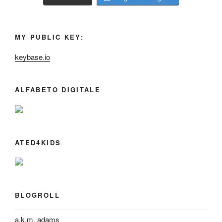
MY PUBLIC KEY:
keybase.io
ALFABETO DIGITALE
ATED4KIDS
BLOGROLL
a.k.m. adams