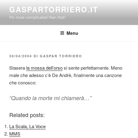
Salta
GASPARTORRIERO.IT
al
It's more complicated than that!
contenuto
Menu
PUBBLICATO
30/04/2004
DI
GASPAR TORRIERO
IL
Stasera
la mossa dell’orso
si sente perfettamente. Meno
male che adesso c’è De Andrè, finalmente una canzone
che conosco:
“Quando la morte mi chiamerà…”
Related posts:
La Scala, La Voce
MMS