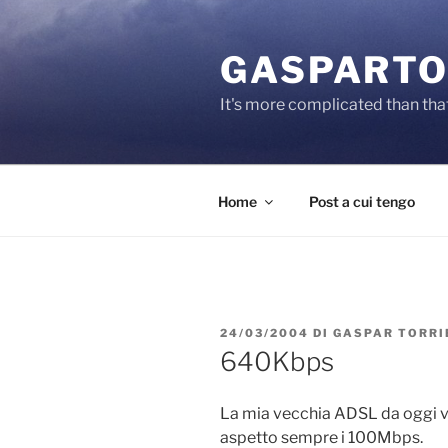
Salta
al
GASPARTO
contenuto
It's more complicated than tha
Home
Post a cui tengo
PUBBLICATO
24/03/2004
DI
GASPAR TORRI
IL
640Kbps
La mia vecchia ADSL da oggi 
aspetto sempre i 100Mbps.