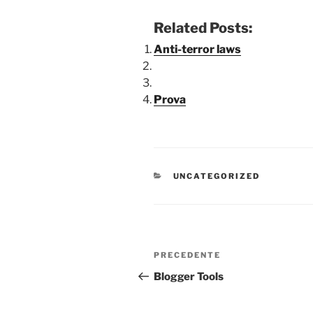
Related Posts:
Anti-terror laws
Prova
CATEGORIE
UNCATEGORIZED
Navigazione
Articolo
PRECEDENTE
articoli
precedente:
Blogger Tools