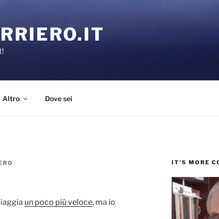
RRIERO.IT
t!
Altro
Dove sei
IT’S MORE 
ERO
viaggia
un poco più veloce
, ma io