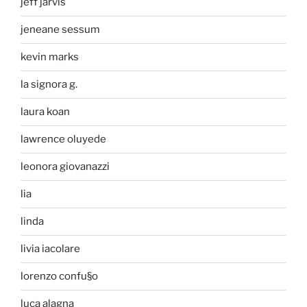
jeff jarvis
jeneane sessum
kevin marks
la signora g.
laura koan
lawrence oluyede
leonora giovanazzi
lia
linda
livia iacolare
lorenzo confu§o
luca alagna