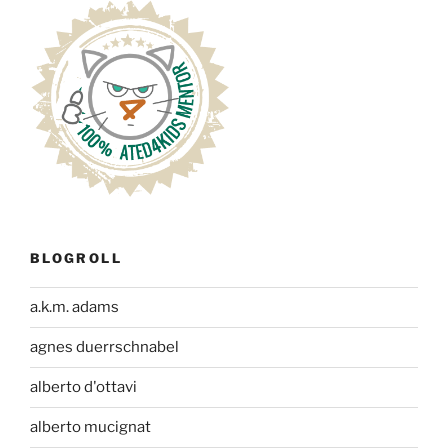
BLOGROLL
a.k.m. adams
agnes duerrschnabel
alberto d'ottavi
alberto mucignat