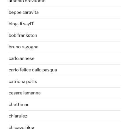
arsenio bravuomo
beppe caravita
blog di sayIT
bob frankston
bruno ragogna
carlo annese
carlo felice dalla pasqua
catriona potts
cesare lamanna
chettimar
chiarulez
chicago blog