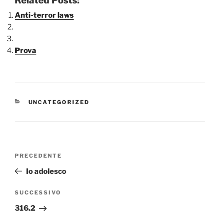
Related Posts:
Anti-terror laws
Prova
CATEGORIE
UNCATEGORIZED
Navigazione
Articolo
PRECEDENTE
articoli
precedente:
Io adolesco
Articolo
SUCCESSIVO
successivo
316.2