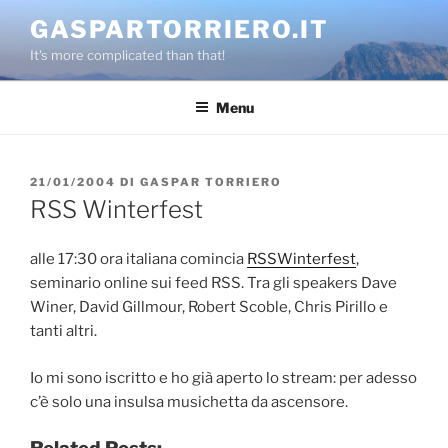
Salta
GASPARTORRIERO.IT
al
It's more complicated than that!
contenuto
Menu
PUBBLICATO
21/01/2004
DI
GASPAR TORRIERO
IL
RSS Winterfest
alle 17:30 ora italiana comincia
RSSWinterfest
,
seminario online sui feed RSS. Tra gli speakers Dave
Winer, David Gillmour, Robert Scoble, Chris Pirillo e
tanti altri.
Io mi sono iscritto e ho già aperto lo stream: per adesso
c’è solo una insulsa musichetta da ascensore.