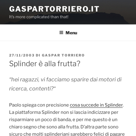
Salta
GASPARTORRIERO.IT
al
It's more complicated than that!
contenuto
Menu
PUBBLICATO
27/11/2003
DI
GASPAR TORRIERO
IL
Splinder è alla frutta?
“
hei ragazzi, vi facciamo sparire dai motori di
ricerca, contenti?
“
Paolo spiega con precisione
cosa succede in Splinder
.
La piattaforma Splinder non si lascia indicizzare per
risparmiare un poco di banda, e per me questo è un
chiaro segno che sono alla frutta. D’altra parte sono
sicuro che molti splinderiani sarebbero felici di pagare