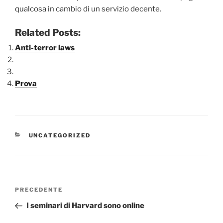
qualcosa in cambio di un servizio decente.
Related Posts:
Anti-terror laws
Prova
CATEGORIE
UNCATEGORIZED
Navigazione
Articolo
PRECEDENTE
articoli
precedente:
I seminari di Harvard sono online