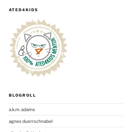
ATED4KIDS
BLOGROLL
a.k.m. adams
agnes duerrschnabel