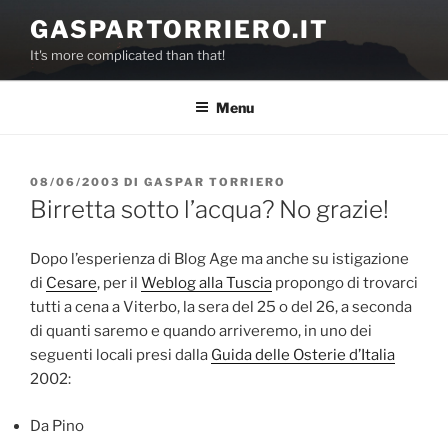
Salta
GASPARTORRIERO.IT
al
It's more complicated than that!
contenuto
Menu
PUBBLICATO
08/06/2003
DI
GASPAR TORRIERO
IL
Birretta sotto l’acqua? No grazie!
Dopo l’esperienza di Blog Age ma anche su istigazione
di
Cesare
, per il
Weblog alla Tuscia
propongo di trovarci
tutti a cena a Viterbo, la sera del 25 o del 26, a seconda
di quanti saremo e quando arriveremo, in uno dei
seguenti locali presi dalla
Guida delle Osterie d’Italia
2002:
Da Pino