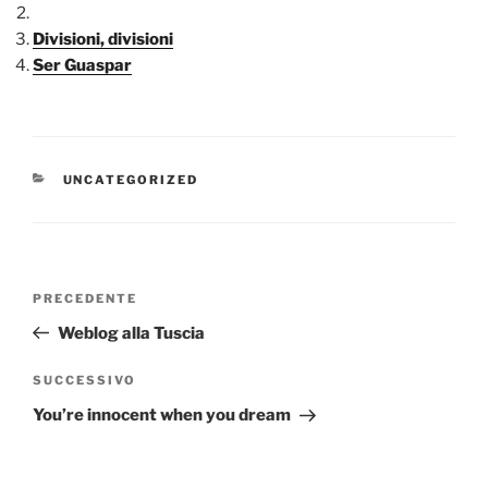
Divisioni, divisioni
Ser Guaspar
CATEGORIE
UNCATEGORIZED
Navigazione
Articolo
PRECEDENTE
articoli
precedente:
Weblog alla Tuscia
Articolo
SUCCESSIVO
successivo
You’re innocent when you dream