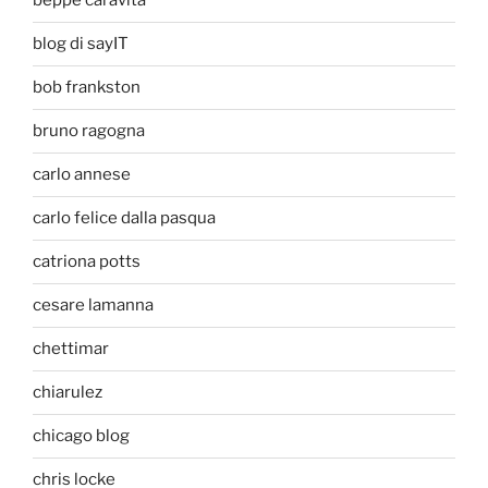
beppe caravita
blog di sayIT
bob frankston
bruno ragogna
carlo annese
carlo felice dalla pasqua
catriona potts
cesare lamanna
chettimar
chiarulez
chicago blog
chris locke