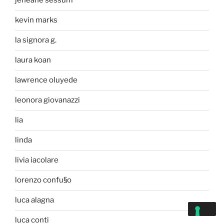
jeneane sessum
kevin marks
la signora g.
laura koan
lawrence oluyede
leonora giovanazzi
lia
linda
livia iacolare
lorenzo confu§o
luca alagna
luca conti