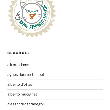
BLOGROLL
a.k.m. adams
agnes duerrschnabel
alberto d'ottavi
alberto mucignat
alessandra farabegoli