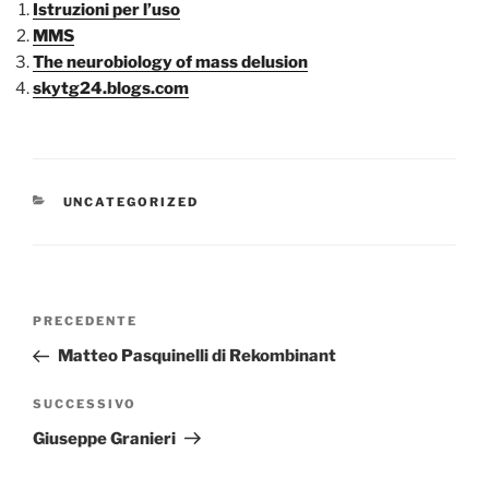
Istruzioni per l’uso
MMS
The neurobiology of mass delusion
skytg24.blogs.com
CATEGORIE
UNCATEGORIZED
Navigazione
Articolo
PRECEDENTE
articoli
precedente:
Matteo Pasquinelli di Rekombinant
Articolo
SUCCESSIVO
successivo
Giuseppe Granieri