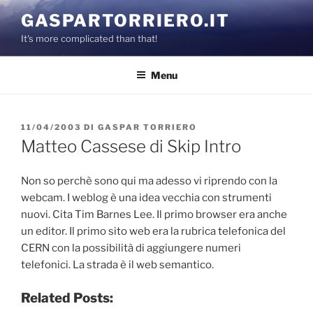
Salta
GASPARTORRIERO.IT
al
It's more complicated than that!
contenuto
Menu
PUBBLICATO
11/04/2003
DI
GASPAR TORRIERO
IL
Matteo Cassese di Skip Intro
Non so perchè sono qui ma adesso vi riprendo con la
webcam. I weblog è una idea vecchia con strumenti
nuovi. Cita Tim Barnes Lee. Il primo browser era anche
un editor. Il primo sito web era la rubrica telefonica del
CERN con la possibilità di aggiungere numeri
telefonici. La strada è il web semantico.
Related Posts: