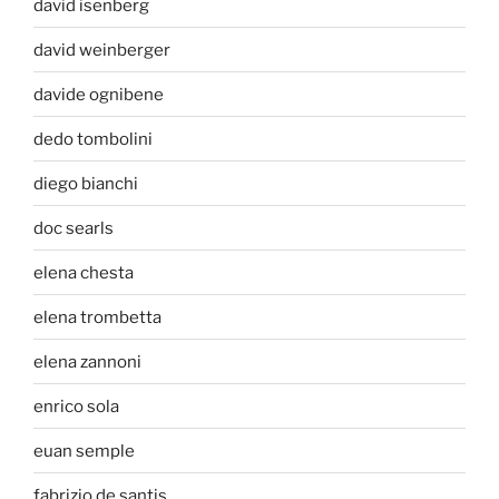
david isenberg
david weinberger
davide ognibene
dedo tombolini
diego bianchi
doc searls
elena chesta
elena trombetta
elena zannoni
enrico sola
euan semple
fabrizio de santis