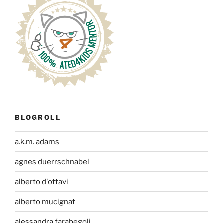
BLOGROLL
a.k.m. adams
agnes duerrschnabel
alberto d'ottavi
alberto mucignat
alessandra farabegoli