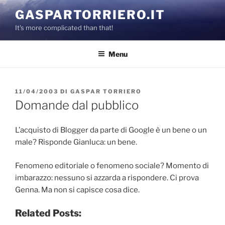
Salta
GASPARTORRIERO.IT
al
It's more complicated than that!
contenuto
Menu
PUBBLICATO
11/04/2003
DI
GASPAR TORRIERO
IL
Domande dal pubblico
L’acquisto di Blogger da parte di Google è un bene o un
male? Risponde Gianluca: un bene.
Fenomeno editoriale o fenomeno sociale? Momento di
imbarazzo: nessuno si azzarda a rispondere. Ci prova
Genna. Ma non si capisce cosa dice.
Related Posts: