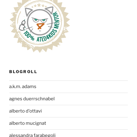
BLOGROLL
a.k.m. adams
agnes duerrschnabel
alberto d'ottavi
alberto mucignat
alessandra farabegoli