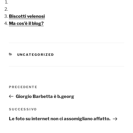
Biscotti velenosi
Ma cos’è il blog?
CATEGORIE
UNCATEGORIZED
Navigazione
Articolo
PRECEDENTE
articoli
precedente:
Giorgio Barbetta è b.georg
Articolo
SUCCESSIVO
successivo
Le foto su internet non ci assomigliano affatto.