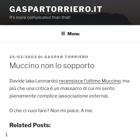
Salta
GASPARTORRIERO.IT
al
It's more complicated than that!
contenuto
Menu
PUBBLICATO
25/02/2003
DI
GASPAR TORRIERO
IL
Muccino non lo sopporto
Davide (aka Leonardo)
recensisce l’ultimo Muccino
; ma
più che una critica è
un massacro
di cui mi sento
pienamente complice (associazione esterna).
O che ci vuoi fare? Non mi piace. A me.
Related Posts: