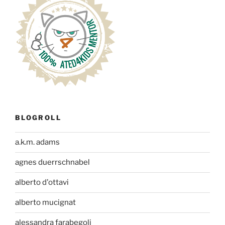
BLOGROLL
a.k.m. adams
agnes duerrschnabel
alberto d'ottavi
alberto mucignat
alessandra farabegoli