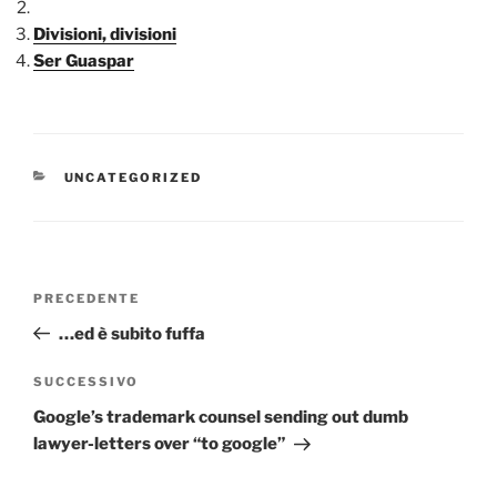
Divisioni, divisioni
Ser Guaspar
CATEGORIE
UNCATEGORIZED
Navigazione
Articolo
PRECEDENTE
articoli
precedente:
…ed è subito fuffa
Articolo
SUCCESSIVO
successivo
Google’s trademark counsel sending out dumb
lawyer-letters over “to google”