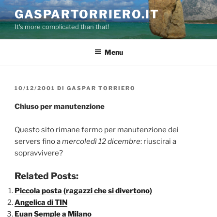
Salta
GASPARTORRIERO.IT
al
It's more complicated than that!
contenuto
Menu
PUBBLICATO
10/12/2001
DI
GASPAR TORRIERO
IL
Chiuso per manutenzione
Questo sito rimane fermo per manutenzione dei
servers fino a
mercoledì 12 dicembre
: riuscirai a
sopravvivere?
Related Posts:
Piccola posta (ragazzi che si divertono)
Angelica di TIN
Euan Semple a Milano