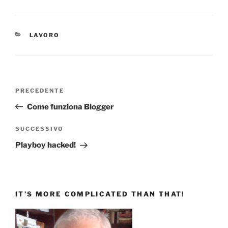
CATEGORIE
LAVORO
Navigazione
Articolo
PRECEDENTE
articoli
precedente:
Come funziona Blogger
Articolo
SUCCESSIVO
successivo
Playboy hacked!
IT’S MORE COMPLICATED THAN THAT!