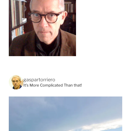
gaspartorriero
It's More Complicated Than that!