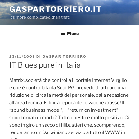
Salta
GASPARTORRIERO.IT
al
It's more complicated than that!
contenuto
Menu
PUBBLICATO
23/11/2001
DI
GASPAR TORRIERO
IL
IT Blues pure in Italia
Matrix, società che controlla il portale Internet Virgilio
e che è controllata da Seat PG, prevede di attuare una
riduzione
di circa la metà del personale, dalla redazione
all’area tecnica. E’ finita l’epoca delle vacche grasse! Il
“sound business model”, il “return on investment”
sono tornati di moda? Tutto questo è molto positivo. Ci
sono in giro un sacco di filibustieri che, scomparendo,
renderanno un
Darwiniano
servizio a tutto il WWW in