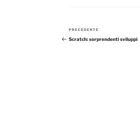
Navigazione
Articolo
PRECEDENTE
articoli
precedente:
Scratch: sorprendenti sviluppi