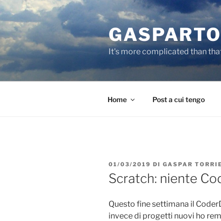
Salta
al
GASPARTO
contenuto
It's more complicated than tha
Home
Post a cui tengo
PUBBLICATO
01/03/2019
DI
GASPAR TORRI
IL
Scratch: niente C
Questo fine settimana il CoderD
invece di progetti nuovi ho remi