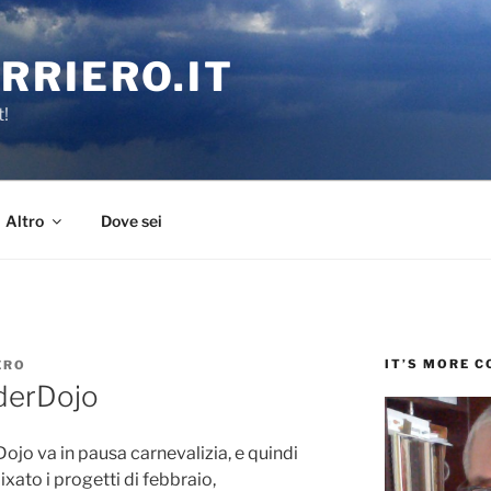
RRIERO.IT
t!
Altro
Dove sei
IT’S MORE 
ERO
oderDojo
ojo va in pausa carnevalizia, e quindi
xato i progetti di febbraio,