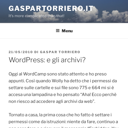
Salta
GASPARTORRIERO.IT
al
It's more complicated than that!
contenuto
Menu
PUBBLICATO
21/05/2010
DI
GASPAR TORRIERO
IL
WordPress: e gli archivi?
Oggi al WordCamp sono stato attento e ho preso
appunti. Così quando Wolly ha detto che i permessi da
settare sulle cartelle e sui file sono 775 e 664 mi si è
accesa una lampadina e ho pensato “Aha! Ecco perchè
non riesco ad accedere agli archivi da web”.
Tornato a casa, la prima cosa che ho fatto è settare i
permessi come da istruzioni: niente da fare, continuo a