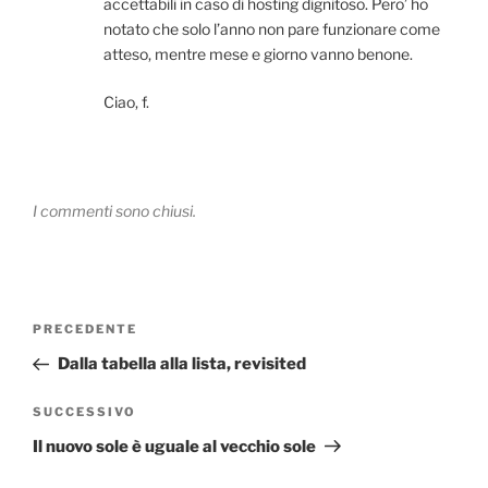
accettabili in caso di hosting dignitoso. Pero’ ho
notato che solo l’anno non pare funzionare come
atteso, mentre mese e giorno vanno benone.
Ciao, f.
I commenti sono chiusi.
Navigazione
Articolo
PRECEDENTE
articoli
precedente:
Dalla tabella alla lista, revisited
Articolo
SUCCESSIVO
successivo
Il nuovo sole è uguale al vecchio sole