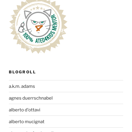
BLOGROLL
a.k.m. adams
agnes duerrschnabel
alberto d'ottavi
alberto mucignat