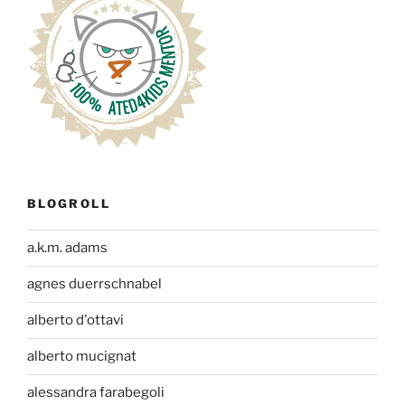
BLOGROLL
a.k.m. adams
agnes duerrschnabel
alberto d'ottavi
alberto mucignat
alessandra farabegoli