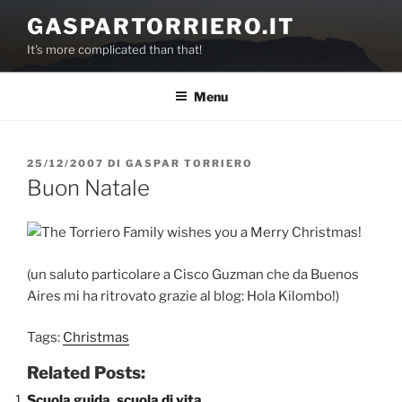
Salta
GASPARTORRIERO.IT
al
It's more complicated than that!
contenuto
Menu
PUBBLICATO
25/12/2007
DI
GASPAR TORRIERO
IL
Buon Natale
(un saluto particolare a Cisco Guzman che da Buenos
Aires mi ha ritrovato grazie al blog: Hola Kilombo!)
Tags:
Christmas
Related Posts:
Scuola guida, scuola di vita