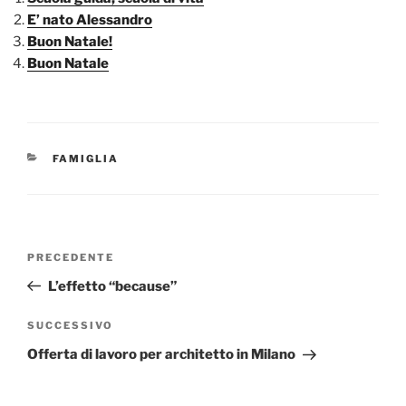
E’ nato Alessandro
Buon Natale!
Buon Natale
CATEGORIE
FAMIGLIA
Navigazione
Articolo
PRECEDENTE
articoli
precedente:
L’effetto “because”
Articolo
SUCCESSIVO
successivo
Offerta di lavoro per architetto in Milano