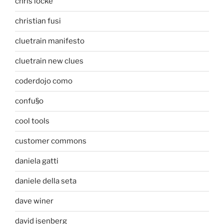
chris locke
christian fusi
cluetrain manifesto
cluetrain new clues
coderdojo como
confu§o
cool tools
customer commons
daniela gatti
daniele della seta
dave winer
david isenberg