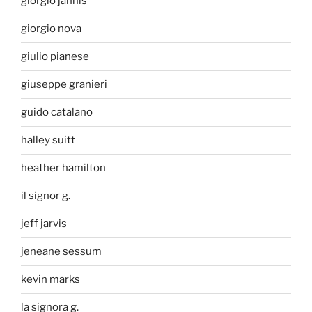
giorgio jannis
giorgio nova
giulio pianese
giuseppe granieri
guido catalano
halley suitt
heather hamilton
il signor g.
jeff jarvis
jeneane sessum
kevin marks
la signora g.