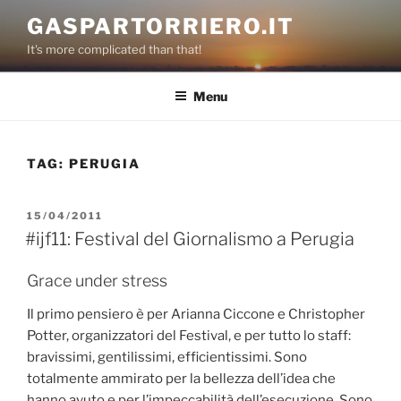
Salta
GASPARTORRIERO.IT
al
It's more complicated than that!
contenuto
Menu
TAG:
PERUGIA
PUBBLICATO
15/04/2011
IL
#ijf11: Festival del Giornalismo a Perugia
Grace under stress
Il primo pensiero è per Arianna Ciccone e Christopher
Potter, organizzatori del Festival, e per tutto lo staff:
bravissimi, gentilissimi, efficientissimi. Sono
totalmente ammirato per la bellezza dell’idea che
hanno avuto e per l’impeccabilità dell’esecuzione. Sono