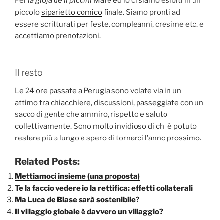
Per
la gioja de li piccini
Mafe ed io ci siamo esibiti in un
piccolo
siparietto comico
finale. Siamo pronti ad
essere scritturati per feste, compleanni, cresime etc. e
accettiamo prenotazioni.
Il resto
Le 24 ore passate a Perugia sono volate via in un
attimo tra chiacchiere, discussioni, passeggiate con un
sacco di gente che ammiro, rispetto e saluto
collettivamente. Sono molto invidioso di chi è potuto
restare più a lungo e spero di tornarci l’anno prossimo.
Related Posts:
Mettiamoci insieme (una proposta)
Te la faccio vedere io la rettifica: effetti collaterali
Ma Luca de Biase sarà sostenibile?
Il villaggio globale è davvero un villaggio?