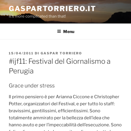
Salta
GASPARTORRIERO.IT
al
It's more complicated than that!
contenuto
Menu
PUBBLICATO
15/04/2011
DI
GASPAR TORRIERO
IL
#ijf11: Festival del Giornalismo a
Perugia
Grace under stress
Il primo pensiero è per Arianna Ciccone e Christopher
Potter, organizzatori del Festival, e per tutto lo staff:
bravissimi, gentilissimi, efficientissimi. Sono
totalmente ammirato per la bellezza dell’idea che
hanno avuto e per l’impeccabilità dell’esecuzione. Sono