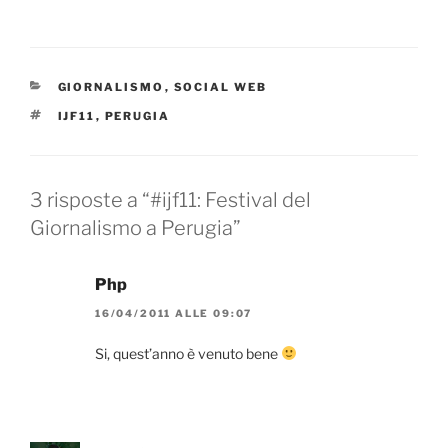
CATEGORIE
GIORNALISMO
,
SOCIAL WEB
TAG
IJF11
,
PERUGIA
3 risposte a “#ijf11: Festival del
Giornalismo a Perugia”
Php
16/04/2011 ALLE 09:07
Si, quest’anno è venuto bene