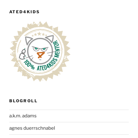
ATED4KIDS
BLOGROLL
a.k.m. adams
agnes duerrschnabel