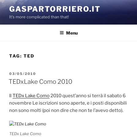
Salta
GASPARTORRIERO.IT
al
It's more complicated than that!
contenuto
Menu
TAG:
TED
PUBBLICATO
03/05/2010
IL
TEDxLake Como 2010
Il
TEDx Lake Como
2010 quest’anno si terrà il sabato 6
novembre Le iscrizioni sono aperte, e i posti disponibili
non sono molti (poi non dire che non te l’avevo detto).
TEDx Lake Como