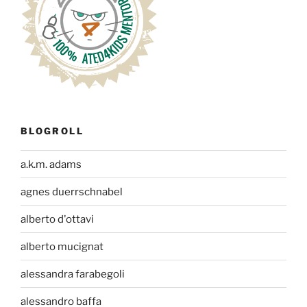
BLOGROLL
a.k.m. adams
agnes duerrschnabel
alberto d'ottavi
alberto mucignat
alessandra farabegoli
alessandro baffa