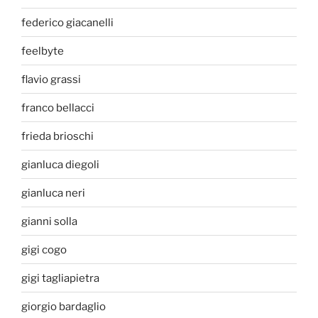
federico giacanelli
feelbyte
flavio grassi
franco bellacci
frieda brioschi
gianluca diegoli
gianluca neri
gianni solla
gigi cogo
gigi tagliapietra
giorgio bardaglio