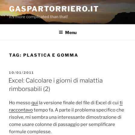
Salta
GASPARTORRIERO.IT
al
It's more complicated than that!
contenuto
Menu
TAG:
PLASTICA E GOMMA
PUBBLICATO
10/01/2011
IL
Excel: Calcolare i giorni di malattia
rimborsabili (2)
Ho messo
qui
la versione finale del file di Excel di cui
ti
raccontavo
tempo fa. A parte il problema specifico che
risolve, mi sembra una interessante dimostrazione di
come usare colonne di passaggio per semplificare
formule complesse.