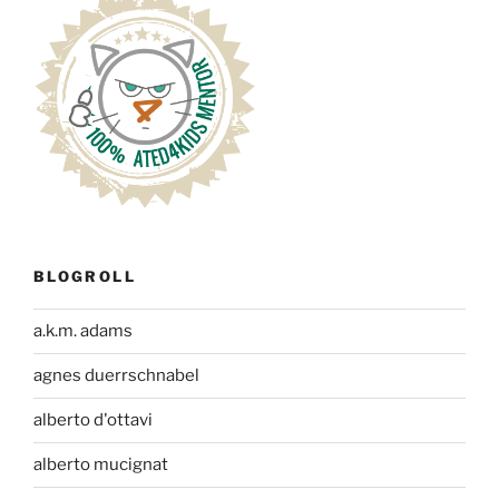
BLOGROLL
a.k.m. adams
agnes duerrschnabel
alberto d'ottavi
alberto mucignat