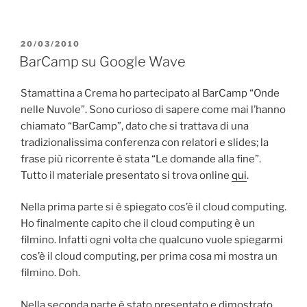
PUBBLICATO
20/03/2010
IL
BarCamp su Google Wave
Stamattina a Crema ho partecipato al BarCamp “Onde
nelle Nuvole”. Sono curioso di sapere come mai l’hanno
chiamato “BarCamp”, dato che si trattava di una
tradizionalissima conferenza con relatori e slides; la
frase più ricorrente è stata “Le domande alla fine”.
Tutto il materiale presentato si trova online
qui
.
Nella prima parte si è spiegato cos’è il cloud computing.
Ho finalmente capito che il cloud computing è un
filmino. Infatti ogni volta che qualcuno vuole spiegarmi
cos’è il cloud computing, per prima cosa mi mostra un
filmino. Doh.
Nella seconda parte è stato presentato e dimostrato