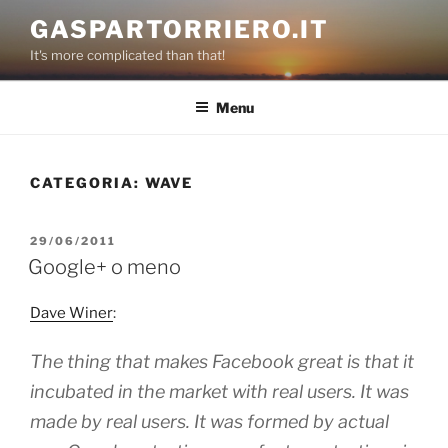
Salta
GASPARTORRIERO.IT
al
It's more complicated than that!
contenuto
Menu
CATEGORIA:
WAVE
PUBBLICATO
29/06/2011
IL
Google+ o meno
Dave Winer
:
The thing that makes Facebook great is that it
incubated in the market with real users. It was
made
by real users. It was formed by actual