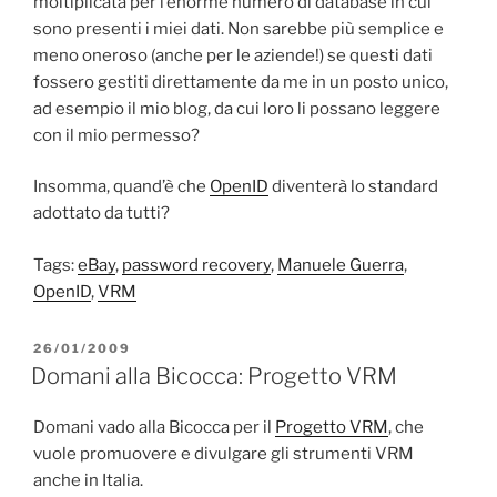
moltiplicata per l’enorme numero di database in cui
sono presenti i miei dati. Non sarebbe più semplice e
meno oneroso (anche per le aziende!) se questi dati
fossero gestiti direttamente da me in un posto unico,
ad esempio il mio blog, da cui loro li possano leggere
con il mio permesso?
Insomma, quand’è che
OpenID
diventerà lo standard
adottato da tutti?
Tags:
eBay
,
password recovery
,
Manuele Guerra
,
OpenID
,
VRM
PUBBLICATO
26/01/2009
IL
Domani alla Bicocca: Progetto VRM
Domani vado alla Bicocca per il
Progetto VRM
, che
vuole promuovere e divulgare gli strumenti VRM
anche in Italia.