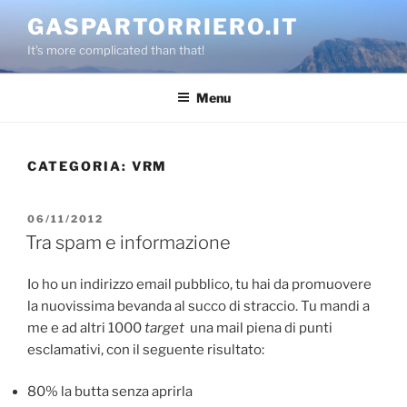
Salta
GASPARTORRIERO.IT
al
It's more complicated than that!
contenuto
Menu
CATEGORIA:
VRM
PUBBLICATO
06/11/2012
IL
Tra spam e informazione
Io ho un indirizzo email pubblico, tu hai da promuovere
la nuovissima bevanda al succo di straccio. Tu mandi a
me e ad altri 1000
target
una mail piena di punti
esclamativi, con il seguente risultato:
80% la butta senza aprirla